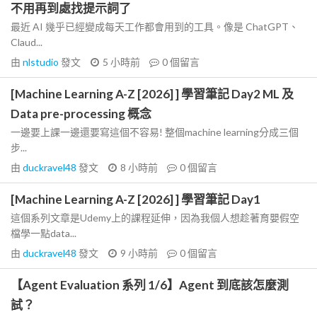
不用再到處找提示詞了
最近 AI 幾乎已經變成每天工作都會用到的工具。像是 ChatGPT、
Claud...
由
nlstudio
發文
5 小時前
0
個留言
[Machine Learning A-Z [2026] ] 學習筆記 Day2 ML 及
Data pre-processing 概念
一邊要上課一邊還要寫這個不容易! 整個machine learning分成三個
步...
由
duckravel48
發文
8 小時前
0
個留言
[Machine Learning A-Z [2026] ] 學習筆記 Day1
這個系列文章是Udemy上的課程延伸，因為我個人想趁著育嬰假空
檔學一點data...
由
duckravel48
發文
9 小時前
0
個留言
【Agent Evaluation 系列 1/6】Agent 到底該怎麼測
試？