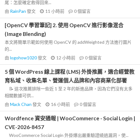
尾：怎麼確定救得回來...
由
RainPan
發文
11 小時前
0
個留言
[OpenCV 學習筆記] 2. 使用 OpenCV 進行影像混合
(Image Blending)
本文將簡單示範如何使用 OpenCV 的 addWeighted 方法進行圖片
的...
由
logohow1020
發文
12 小時前
0
個留言
5 個 WordPress 線上課程 (LMS) 外掛推薦，適合經營教
育私域、收集名單、營運個人品牌和內容商業化部署
📝 這次推薦排除一些近 1 至 2 年的新進品牌，因為它們沒有太多
相關數據可供...
由
Mack Chan
發文
16 小時前
0
個留言
Wordfence 資安通報 | WooCommerce - Social Login |
CVE-2026-8457
WooCommerce Social Login 外掛爆出嚴重驗證繞過漏洞，使...