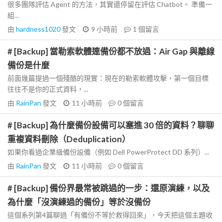
很多團隊評估 Agent 的方法，其實還停留在評估 Chatbot。 準備一
組...
由
hardness1020
發文
9 小時前
1
個留言
# [Backup] 當勒索軟體連備份都不放過：Air Gap 與離線
備份是什麼
前面幾篇提過一個殘酷的現實：現在的勒索軟體攻擊，第一個目標
往往不是你的正式資料，...
由
RainPan
發文
11 小時前
0
個留言
# [Backup] 為什麼備份設備可以塞進 30 倍的資料？聊聊
重複資料刪除（Deduplication）
如果你看過企業級備份設備（例如 Dell PowerProtect DD 系列）...
由
RainPan
發文
11 小時前
0
個留言
# [Backup] 備份界最常被跳過的一步：還原演練，以及
為什麼「沒演練過的備份」等於沒備份
這個系列第4篇聊過「有備份不等於救得回來」，今天把這個主題收