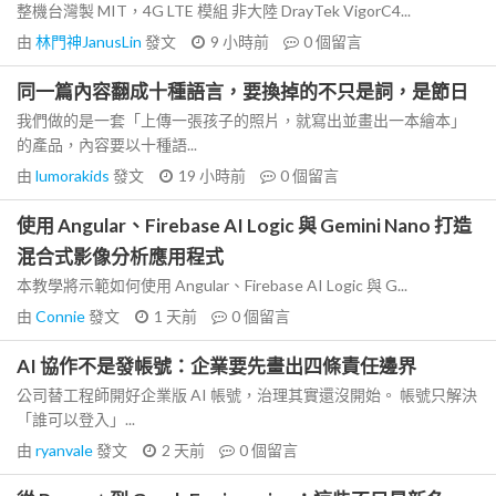
整機台灣製 MIT，4G LTE 模組 非大陸 DrayTek VigorC4...
由
林門神JanusLin
發文
9 小時前
0
個留言
同一篇內容翻成十種語言，要換掉的不只是詞，是節日
我們做的是一套「上傳一張孩子的照片，就寫出並畫出一本繪本」
的產品，內容要以十種語...
由
lumorakids
發文
19 小時前
0
個留言
使用 Angular、Firebase AI Logic 與 Gemini Nano 打造
混合式影像分析應用程式
本教學將示範如何使用 Angular、Firebase AI Logic 與 G...
由
Connie
發文
1 天前
0
個留言
AI 協作不是發帳號：企業要先畫出四條責任邊界
公司替工程師開好企業版 AI 帳號，治理其實還沒開始。 帳號只解決
「誰可以登入」...
由
ryanvale
發文
2 天前
0
個留言