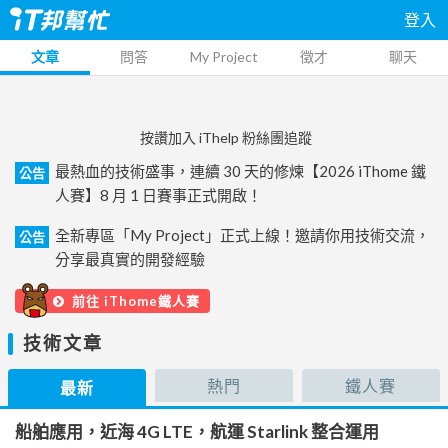
登入
文章
問答
My Project
徵才
聊天
按讚加入 iThelp 粉絲團追蹤
最熱血的技術盛事，連續 30 天的修煉【2026 iThome 鐵
公告
人賽】8 月 1 日賽事正式開啟！
全新專區「My Project」正式上線！邀請你用技術交流，
公告
分享最真實的開發經驗
前往 iThome鐵人賽
技術文章
熱門
鐵人賽
最新
船舶應用，近海 4G LTE，航運 Starlink 整合運用