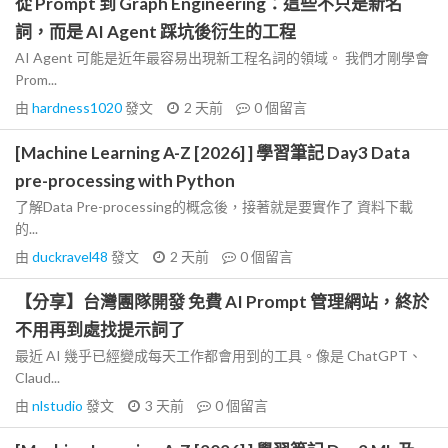
從 Prompt 到 Graph Engineering：這些不只是新名
詞，而是 AI Agent 踩坑後衍生的工程
AI Agent 可能是近年最容易出現新工程名詞的領域。 我們才剛學會
Prom...
由
hardness1020
發文
2 天前
0
個留言
[Machine Learning A-Z [2026] ] 學習筆記 Day3 Data
pre-processing with Python
了解Data Pre-processing的概念後，接著就是要實作了 資料下載
的...
由
duckravel48
發文
2 天前
0
個留言
【分享】台灣團隊開發 免費 AI Prompt 管理網站，終於
不用再到處找提示詞了
最近 AI 幾乎已經變成每天工作都會用到的工具。像是 ChatGPT、
Claud...
由
nlstudio
發文
3 天前
0
個留言