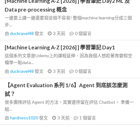
[Machine Learning A-Z [2026] ] 學習筆記 Day2 ML 及
Data pre-processing 概念
一邊要上課一邊還要寫這個不容易! 整個machine learning分成三個
步...
由
duckravel48
發文
3 天前
0
個留言
[Machine Learning A-Z [2026] ] 學習筆記 Day1
這個系列文章是Udemy上的課程延伸，因為我個人想趁著育嬰假空
檔學一點data...
由
duckravel48
發文
3 天前
0
個留言
【Agent Evaluation 系列 1/6】Agent 到底該怎麼測
試？
很多團隊評估 Agent 的方法，其實還停留在評估 Chatbot。 準備一
組...
由
hardness1020
發文
3 天前
1
個留言