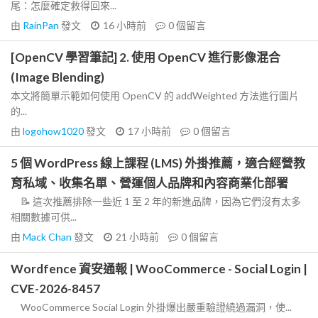
尾：怎麼確定救得回來...
由
RainPan
發文
16 小時前
0
個留言
[OpenCV 學習筆記] 2. 使用 OpenCV 進行影像混合
(Image Blending)
本文將簡單示範如何使用 OpenCV 的 addWeighted 方法進行圖片
的...
由
logohow1020
發文
17 小時前
0
個留言
5 個 WordPress 線上課程 (LMS) 外掛推薦，適合經營教
育私域、收集名單、營運個人品牌和內容商業化部署
📝 這次推薦排除一些近 1 至 2 年的新進品牌，因為它們沒有太多
相關數據可供...
由
Mack Chan
發文
21 小時前
0
個留言
Wordfence 資安通報 | WooCommerce - Social Login |
CVE-2026-8457
WooCommerce Social Login 外掛爆出嚴重驗證繞過漏洞，使...