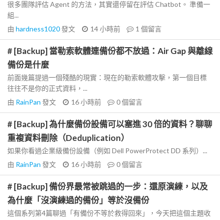
很多團隊評估 Agent 的方法，其實還停留在評估 Chatbot。 準備一
組...
由
hardness1020
發文
14 小時前
1
個留言
# [Backup] 當勒索軟體連備份都不放過：Air Gap 與離線
備份是什麼
前面幾篇提過一個殘酷的現實：現在的勒索軟體攻擊，第一個目標
往往不是你的正式資料，...
由
RainPan
發文
16 小時前
0
個留言
# [Backup] 為什麼備份設備可以塞進 30 倍的資料？聊聊
重複資料刪除（Deduplication）
如果你看過企業級備份設備（例如 Dell PowerProtect DD 系列）...
由
RainPan
發文
16 小時前
0
個留言
# [Backup] 備份界最常被跳過的一步：還原演練，以及
為什麼「沒演練過的備份」等於沒備份
這個系列第4篇聊過「有備份不等於救得回來」，今天把這個主題收