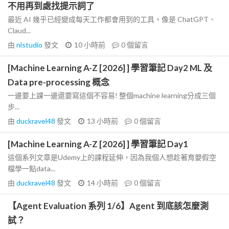
不用再到處找提示詞了
最近 AI 幾乎已經變成每天工作都會用到的工具。像是 ChatGPT、
Claud...
由
nlstudio
發文
10 小時前
0
個留言
[Machine Learning A-Z [2026] ] 學習筆記 Day2 ML 及
Data pre-processing 概念
一邊要上課一邊還要寫這個不容易! 整個machine learning分成三個
步...
由
duckravel48
發文
13 小時前
0
個留言
[Machine Learning A-Z [2026] ] 學習筆記 Day1
這個系列文章是Udemy上的課程延伸，因為我個人想趁著育嬰假空
檔學一點data...
由
duckravel48
發文
14 小時前
0
個留言
【Agent Evaluation 系列 1/6】Agent 到底該怎麼測
試？