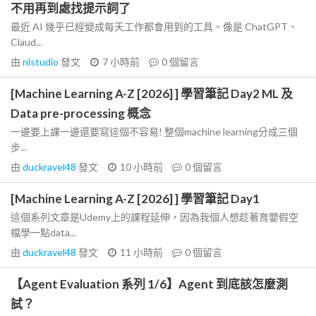
不用再到處找提示詞了
最近 AI 幾乎已經變成每天工作都會用到的工具。像是 ChatGPT、
Claud...
由
nlstudio
發文
7 小時前
0
個留言
[Machine Learning A-Z [2026] ] 學習筆記 Day2 ML 及
Data pre-processing 概念
一邊要上課一邊還要寫這個不容易! 整個machine learning分成三個
步...
由
duckravel48
發文
10 小時前
0
個留言
[Machine Learning A-Z [2026] ] 學習筆記 Day1
這個系列文章是Udemy上的課程延伸，因為我個人想趁著育嬰假空
檔學一點data...
由
duckravel48
發文
11 小時前
0
個留言
【Agent Evaluation 系列 1/6】Agent 到底該怎麼測
試？