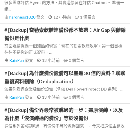
很多團隊評估 Agent 的方法，其實還停留在評估 Chatbot。 準備一
組...
由
hardness1020
發文
12 小時前
1
個留言
# [Backup] 當勒索軟體連備份都不放過：Air Gap 與離線
備份是什麼
前面幾篇提過一個殘酷的現實：現在的勒索軟體攻擊，第一個目標
往往不是你的正式資料，...
由
RainPan
發文
13 小時前
0
個留言
# [Backup] 為什麼備份設備可以塞進 30 倍的資料？聊聊
重複資料刪除（Deduplication）
如果你看過企業級備份設備（例如 Dell PowerProtect DD 系列）...
由
RainPan
發文
13 小時前
0
個留言
# [Backup] 備份界最常被跳過的一步：還原演練，以及
為什麼「沒演練過的備份」等於沒備份
這個系列第4篇聊過「有備份不等於救得回來」，今天把這個主題收