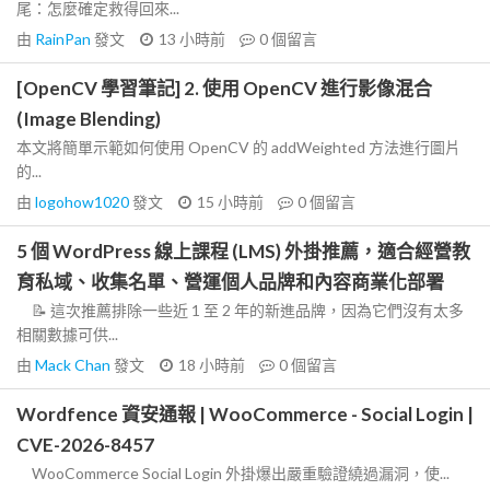
尾：怎麼確定救得回來...
由
RainPan
發文
13 小時前
0
個留言
[OpenCV 學習筆記] 2. 使用 OpenCV 進行影像混合
(Image Blending)
本文將簡單示範如何使用 OpenCV 的 addWeighted 方法進行圖片
的...
由
logohow1020
發文
15 小時前
0
個留言
5 個 WordPress 線上課程 (LMS) 外掛推薦，適合經營教
育私域、收集名單、營運個人品牌和內容商業化部署
📝 這次推薦排除一些近 1 至 2 年的新進品牌，因為它們沒有太多
相關數據可供...
由
Mack Chan
發文
18 小時前
0
個留言
Wordfence 資安通報 | WooCommerce - Social Login |
CVE-2026-8457
WooCommerce Social Login 外掛爆出嚴重驗證繞過漏洞，使...