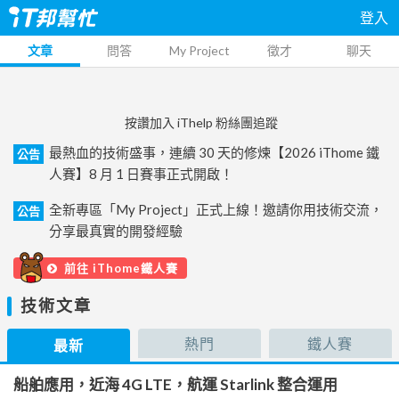
登入
文章
問答
My Project
徵才
聊天
按讚加入 iThelp 粉絲團追蹤
最熱血的技術盛事，連續 30 天的修煉【2026 iThome 鐵
公告
人賽】8 月 1 日賽事正式開啟！
全新專區「My Project」正式上線！邀請你用技術交流，
公告
分享最真實的開發經驗
前往 iThome鐵人賽
技術文章
熱門
鐵人賽
最新
船舶應用，近海 4G LTE，航運 Starlink 整合運用