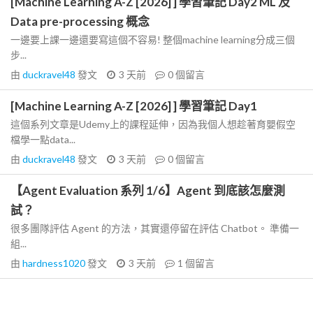
[Machine Learning A-Z [2026] ] 學習筆記 Day2 ML 及
Data pre-processing 概念
一邊要上課一邊還要寫這個不容易! 整個machine learning分成三個
步...
由
duckravel48
發文
3 天前
0
個留言
[Machine Learning A-Z [2026] ] 學習筆記 Day1
這個系列文章是Udemy上的課程延伸，因為我個人想趁著育嬰假空
檔學一點data...
由
duckravel48
發文
3 天前
0
個留言
【Agent Evaluation 系列 1/6】Agent 到底該怎麼測
試？
很多團隊評估 Agent 的方法，其實還停留在評估 Chatbot。 準備一
組...
由
hardness1020
發文
3 天前
1
個留言