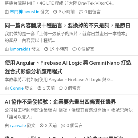
整機台灣製 MIT，4G LTE 模組 非大陸 DrayTek VigorC4...
由
林門神JanusLin
發文
9 小時前
0
個留言
同一篇內容翻成十種語言，要換掉的不只是詞，是節日
我們做的是一套「上傳一張孩子的照片，就寫出並畫出一本繪本」
的產品，內容要以十種語...
由
lumorakids
發文
19 小時前
0
個留言
使用 Angular、Firebase AI Logic 與 Gemini Nano 打造
混合式影像分析應用程式
本教學將示範如何使用 Angular、Firebase AI Logic 與 G...
由
Connie
發文
1 天前
0
個留言
AI 協作不是發帳號：企業要先畫出四條責任邊界
公司替工程師開好企業版 AI 帳號，治理其實還沒開始。 帳號只解決
「誰可以登入」...
由
ryanvale
發文
2 天前
0
個留言