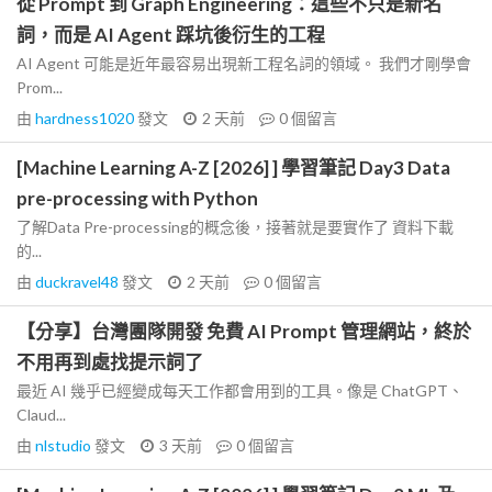
從 Prompt 到 Graph Engineering：這些不只是新名
詞，而是 AI Agent 踩坑後衍生的工程
AI Agent 可能是近年最容易出現新工程名詞的領域。 我們才剛學會
Prom...
由
hardness1020
發文
2 天前
0
個留言
[Machine Learning A-Z [2026] ] 學習筆記 Day3 Data
pre-processing with Python
了解Data Pre-processing的概念後，接著就是要實作了 資料下載
的...
由
duckravel48
發文
2 天前
0
個留言
【分享】台灣團隊開發 免費 AI Prompt 管理網站，終於
不用再到處找提示詞了
最近 AI 幾乎已經變成每天工作都會用到的工具。像是 ChatGPT、
Claud...
由
nlstudio
發文
3 天前
0
個留言