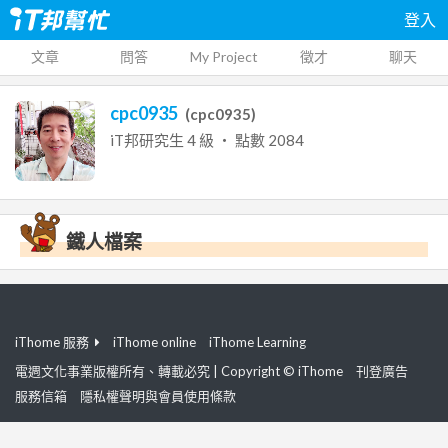
登入
文章
問答
My Project
徵才
聊天
cpc0935
(
cpc0935
)
iT邦研究生
4
級 ‧ 點數
2084
鐵人檔案
iThome 服務
iThome online
iThome Learning
電週文化事業版權所有、轉載必究 | Copyright © iThome
刊登廣告
服務信箱
隱私權聲明與會員使用條款