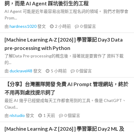
詞，而是 AI Agent 踩坑後衍生的工程
AI Agent 可能是近年最容易出現新工程名詞的領域。 我們才剛學會
Prom...
由
hardness1020
發文
2 小時前
0
個留言
[Machine Learning A-Z [2026] ] 學習筆記 Day3 Data
pre-processing with Python
了解Data Pre-processing的概念後，接著就是要實作了 資料下載
的...
由
duckravel48
發文
5 小時前
0
個留言
【分享】台灣團隊開發 免費 AI Prompt 管理網站，終於
不用再到處找提示詞了
最近 AI 幾乎已經變成每天工作都會用到的工具。像是 ChatGPT、
Claud...
由
nlstudio
發文
1 天前
0
個留言
[Machine Learning A-Z [2026] ] 學習筆記 Day2 ML 及