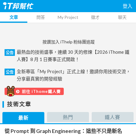
登入
文章
問答
My Project
徵才
聊天
按讚加入 iThelp 粉絲團追蹤
最熱血的技術盛事，連續 30 天的修煉【2026 iThome 鐵
公告
人賽】8 月 1 日賽事正式開啟！
全新專區「My Project」正式上線！邀請你用技術交流，
公告
分享最真實的開發經驗
前往 iThome鐵人賽
技術文章
熱門
鐵人賽
最新
從 Prompt 到 Graph Engineering：這些不只是新名