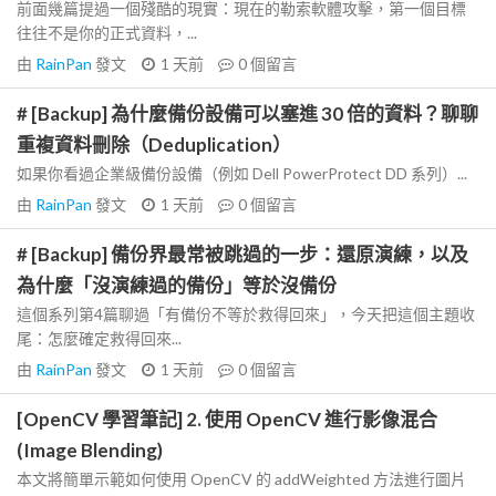
前面幾篇提過一個殘酷的現實：現在的勒索軟體攻擊，第一個目標
往往不是你的正式資料，...
由
RainPan
發文
1 天前
0
個留言
# [Backup] 為什麼備份設備可以塞進 30 倍的資料？聊聊
重複資料刪除（Deduplication）
如果你看過企業級備份設備（例如 Dell PowerProtect DD 系列）...
由
RainPan
發文
1 天前
0
個留言
# [Backup] 備份界最常被跳過的一步：還原演練，以及
為什麼「沒演練過的備份」等於沒備份
這個系列第4篇聊過「有備份不等於救得回來」，今天把這個主題收
尾：怎麼確定救得回來...
由
RainPan
發文
1 天前
0
個留言
[OpenCV 學習筆記] 2. 使用 OpenCV 進行影像混合
(Image Blending)
本文將簡單示範如何使用 OpenCV 的 addWeighted 方法進行圖片