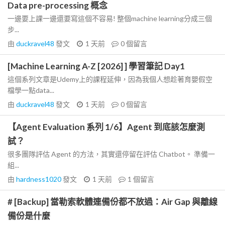
Data pre-processing 概念
一邊要上課一邊還要寫這個不容易! 整個machine learning分成三個
步...
由
duckravel48
發文
1 天前
0
個留言
[Machine Learning A-Z [2026] ] 學習筆記 Day1
這個系列文章是Udemy上的課程延伸，因為我個人想趁著育嬰假空
檔學一點data...
由
duckravel48
發文
1 天前
0
個留言
【Agent Evaluation 系列 1/6】Agent 到底該怎麼測
試？
很多團隊評估 Agent 的方法，其實還停留在評估 Chatbot。 準備一
組...
由
hardness1020
發文
1 天前
1
個留言
# [Backup] 當勒索軟體連備份都不放過：Air Gap 與離線
備份是什麼