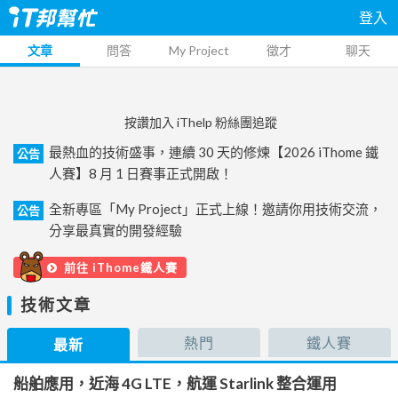
登入
文章
問答
My Project
徵才
聊天
按讚加入 iThelp 粉絲團追蹤
最熱血的技術盛事，連續 30 天的修煉【2026 iThome 鐵
公告
人賽】8 月 1 日賽事正式開啟！
全新專區「My Project」正式上線！邀請你用技術交流，
公告
分享最真實的開發經驗
前往 iThome鐵人賽
技術文章
熱門
鐵人賽
最新
船舶應用，近海 4G LTE，航運 Starlink 整合運用