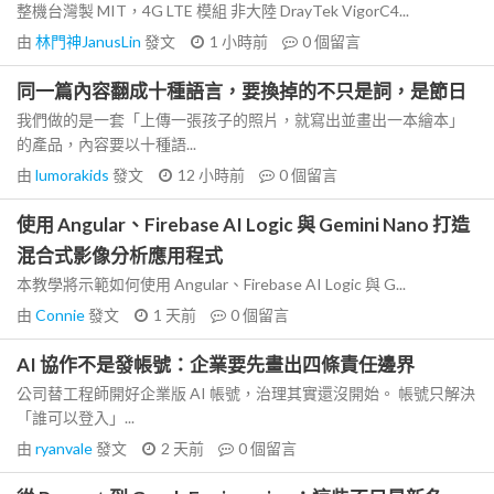
整機台灣製 MIT，4G LTE 模組 非大陸 DrayTek VigorC4...
由
林門神JanusLin
發文
1 小時前
0
個留言
同一篇內容翻成十種語言，要換掉的不只是詞，是節日
我們做的是一套「上傳一張孩子的照片，就寫出並畫出一本繪本」
的產品，內容要以十種語...
由
lumorakids
發文
12 小時前
0
個留言
使用 Angular、Firebase AI Logic 與 Gemini Nano 打造
混合式影像分析應用程式
本教學將示範如何使用 Angular、Firebase AI Logic 與 G...
由
Connie
發文
1 天前
0
個留言
AI 協作不是發帳號：企業要先畫出四條責任邊界
公司替工程師開好企業版 AI 帳號，治理其實還沒開始。 帳號只解決
「誰可以登入」...
由
ryanvale
發文
2 天前
0
個留言