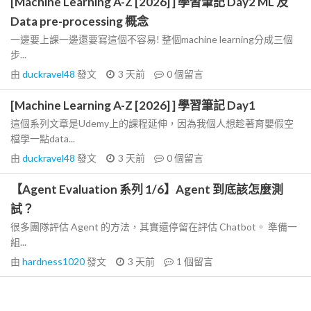
[Machine Learning A-Z [2026] ] 學習筆記 Day2 ML 及
Data pre-processing 概念
一邊要上課一邊還要寫這個不容易! 整個machine learning分成三個
步...
由
duckravel48
發文
3 天前
0
個留言
[Machine Learning A-Z [2026] ] 學習筆記 Day1
這個系列文章是Udemy上的課程延伸，因為我個人想趁著育嬰假空
檔學一點data...
由
duckravel48
發文
3 天前
0
個留言
【Agent Evaluation 系列 1/6】Agent 到底該怎麼測
試？
很多團隊評估 Agent 的方法，其實還停留在評估 Chatbot。 準備一
組...
由
hardness1020
發文
3 天前
1
個留言