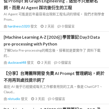
從 Prompt 到 Graph Engineering：這些不只是新名
詞，而是 AI Agent 踩坑後衍生的工程
AI Agent 可能是近年最容易出現新工程名詞的領域。 我們才剛學會
Prom...
由
hardness1020
發文
2 天前
0
個留言
[Machine Learning A-Z [2026] ] 學習筆記 Day3 Data
pre-processing with Python
了解Data Pre-processing的概念後，接著就是要實作了 資料下載
的...
由
duckravel48
發文
2 天前
0
個留言
【分享】台灣團隊開發 免費 AI Prompt 管理網站，終於
不用再到處找提示詞了
最近 AI 幾乎已經變成每天工作都會用到的工具。像是 ChatGPT、
Claud...
由
nlstudio
發文
3 天前
0
個留言