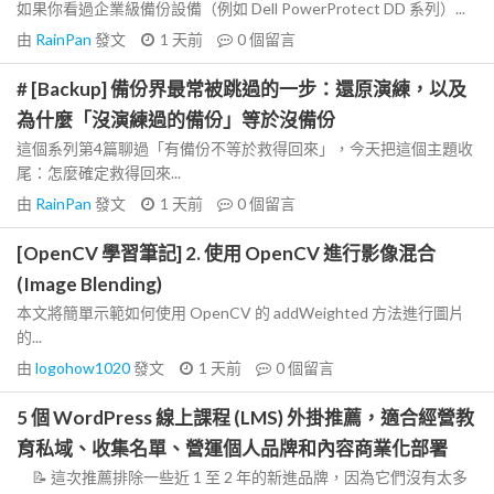
如果你看過企業級備份設備（例如 Dell PowerProtect DD 系列）...
由
RainPan
發文
1 天前
0
個留言
# [Backup] 備份界最常被跳過的一步：還原演練，以及
為什麼「沒演練過的備份」等於沒備份
這個系列第4篇聊過「有備份不等於救得回來」，今天把這個主題收
尾：怎麼確定救得回來...
由
RainPan
發文
1 天前
0
個留言
[OpenCV 學習筆記] 2. 使用 OpenCV 進行影像混合
(Image Blending)
本文將簡單示範如何使用 OpenCV 的 addWeighted 方法進行圖片
的...
由
logohow1020
發文
1 天前
0
個留言
5 個 WordPress 線上課程 (LMS) 外掛推薦，適合經營教
育私域、收集名單、營運個人品牌和內容商業化部署
📝 這次推薦排除一些近 1 至 2 年的新進品牌，因為它們沒有太多