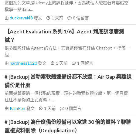
這個系列文章是Udemy上的課程延伸，因為我個人想趁著育嬰假空
檔學一點data...
由
duckravel48
發文
1 天前
0
個留言
【Agent Evaluation 系列 1/6】Agent 到底該怎麼測
試？
很多團隊評估 Agent 的方法，其實還停留在評估 Chatbot。 準備一
組...
由
hardness1020
發文
1 天前
1
個留言
# [Backup] 當勒索軟體連備份都不放過：Air Gap 與離線
備份是什麼
前面幾篇提過一個殘酷的現實：現在的勒索軟體攻擊，第一個目標
往往不是你的正式資料，...
由
RainPan
發文
1 天前
0
個留言
# [Backup] 為什麼備份設備可以塞進 30 倍的資料？聊聊
重複資料刪除（Deduplication）