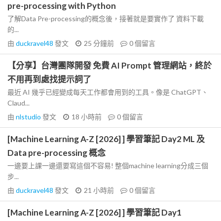
pre-processing with Python
了解Data Pre-processing的概念後，接著就是要實作了 資料下載
的...
由
duckravel48
發文
25 分鐘前
0
個留言
【分享】台灣團隊開發 免費 AI Prompt 管理網站，終於
不用再到處找提示詞了
最近 AI 幾乎已經變成每天工作都會用到的工具。像是 ChatGPT、
Claud...
由
nlstudio
發文
18 小時前
0
個留言
[Machine Learning A-Z [2026] ] 學習筆記 Day2 ML 及
Data pre-processing 概念
一邊要上課一邊還要寫這個不容易! 整個machine learning分成三個
步...
由
duckravel48
發文
21 小時前
0
個留言
[Machine Learning A-Z [2026] ] 學習筆記 Day1