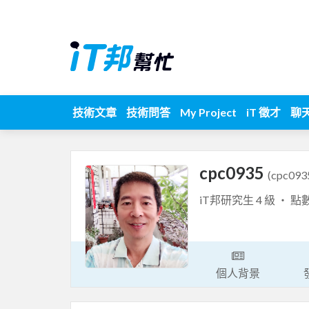
技術文章
技術問答
My Project
iT 徵才
聊
cpc0935
(cpc093
iT邦研究生 4 級 ‧ 點
個人背景