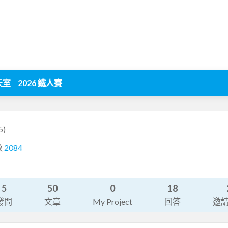
天室
2026 鐵人賽
5)
數
2084
5
50
0
18
發問
文章
My Project
回答
邀