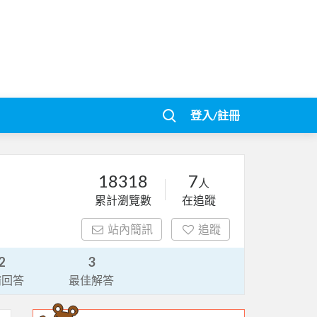
登入/註冊
18318
7
人
累計瀏覽數
在追蹤
站內簡訊
追蹤
2
3
請回答
最佳解答