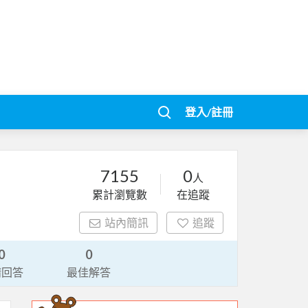
登入/註冊
7155
0
人
累計瀏覽數
在追蹤
站內簡訊
追蹤
0
0
請回答
最佳解答