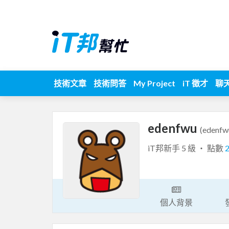
技術文章
技術問答
My Project
iT 徵才
聊
edenfwu
(edenfw
iT邦新手 5 級 ‧ 點數
個人背景