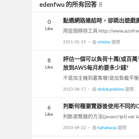
edenfwu 的所有回答
8
點選網路連結時，卻跳出遊戲廣
0
Like
用這個移除工具 http://www.azofreewa
2015-05-19
‧ 由
shiehe
提問
評估一個可以負荷十萬(或百萬
8
Like
放到AWS每月約要多少錢?
不是加主機到叢集喔!是加負載平衡,
2013-06-17
‧ 由
diskdupekimo
提問
判斷何種瀏覽器後使用不同的C
6
Like
判斷瀏覽器的方法(javascript) var isIE =
2010-04-22
‧ 由
hahahacja
提問