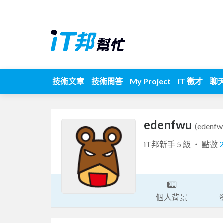
技術文章
技術問答
My Project
iT 徵才
聊
edenfwu
(edenfw
iT邦新手 5 級 ‧ 點數
個人背景