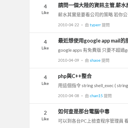
請問一個大陸的資訊主管,薪水
4
Like
2010-04-22
‧ 由
typerr
提問
最近想使用google app mail
4
Like
google apps 有免費版 只要不超
2010-04-09
‧ 由
shaoe
提問
php與C++整合
4
Like
用這個指令 string shell_exec ( string
2010-04-08
‧ 由
chan15
提問
如何查是那台電腦中毒
2
Like
可以到各台PC上檢查程序管理員 看有