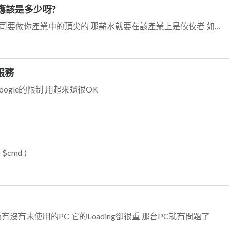
應該是多少呀?
薪水其實是要看公司的策略 若你公司要做你產業中的頂尖的 那薪水就要在該產業上是佼佼者 如此才能吸引好人才 有好人才才有頂尖的公司
的服務
過google的限制 用起來還很OK
 $cmd )
沒有未使用的PC 它的Loading卻很重 那台PC就有問題了