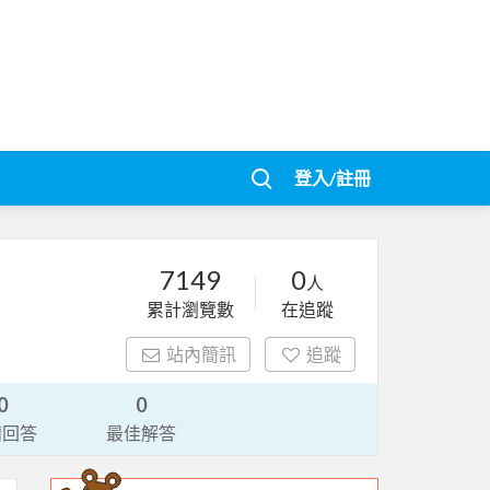
登入/註冊
7149
0
人
累計瀏覽數
在追蹤
站內簡訊
追蹤
0
0
請回答
最佳解答