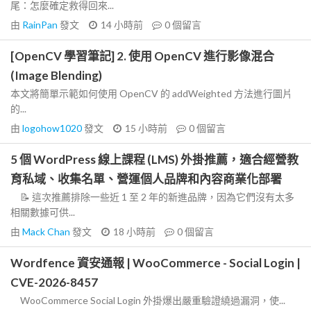
尾：怎麼確定救得回來...
由
RainPan
發文
14 小時前
0
個留言
[OpenCV 學習筆記] 2. 使用 OpenCV 進行影像混合
(Image Blending)
本文將簡單示範如何使用 OpenCV 的 addWeighted 方法進行圖片
的...
由
logohow1020
發文
15 小時前
0
個留言
5 個 WordPress 線上課程 (LMS) 外掛推薦，適合經營教
育私域、收集名單、營運個人品牌和內容商業化部署
📝 這次推薦排除一些近 1 至 2 年的新進品牌，因為它們沒有太多
相關數據可供...
由
Mack Chan
發文
18 小時前
0
個留言
Wordfence 資安通報 | WooCommerce - Social Login |
CVE-2026-8457
WooCommerce Social Login 外掛爆出嚴重驗證繞過漏洞，使...