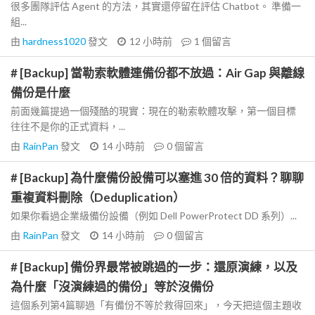
很多團隊評估 Agent 的方法，其實還停留在評估 Chatbot。 準備一
組...
由
hardness1020
發文
12 小時前
1
個留言
# [Backup] 當勒索軟體連備份都不放過：Air Gap 與離線
備份是什麼
前面幾篇提過一個殘酷的現實：現在的勒索軟體攻擊，第一個目標
往往不是你的正式資料，...
由
RainPan
發文
14 小時前
0
個留言
# [Backup] 為什麼備份設備可以塞進 30 倍的資料？聊聊
重複資料刪除（Deduplication）
如果你看過企業級備份設備（例如 Dell PowerProtect DD 系列）...
由
RainPan
發文
14 小時前
0
個留言
# [Backup] 備份界最常被跳過的一步：還原演練，以及
為什麼「沒演練過的備份」等於沒備份
這個系列第4篇聊過「有備份不等於救得回來」，今天把這個主題收