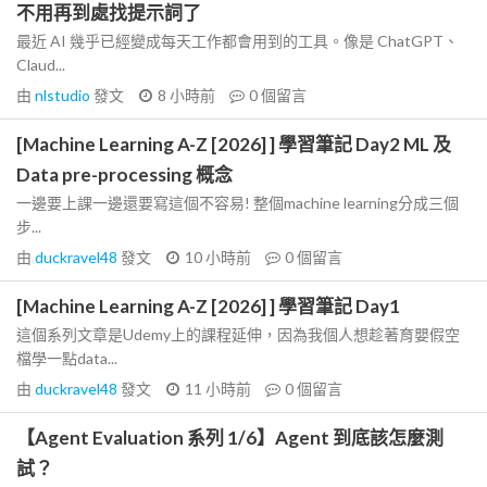
不用再到處找提示詞了
最近 AI 幾乎已經變成每天工作都會用到的工具。像是 ChatGPT、
Claud...
由
nlstudio
發文
8 小時前
0
個留言
[Machine Learning A-Z [2026] ] 學習筆記 Day2 ML 及
Data pre-processing 概念
一邊要上課一邊還要寫這個不容易! 整個machine learning分成三個
步...
由
duckravel48
發文
10 小時前
0
個留言
[Machine Learning A-Z [2026] ] 學習筆記 Day1
這個系列文章是Udemy上的課程延伸，因為我個人想趁著育嬰假空
檔學一點data...
由
duckravel48
發文
11 小時前
0
個留言
【Agent Evaluation 系列 1/6】Agent 到底該怎麼測
試？