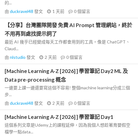
的...
由
duckravel48
發文
1 天前
0
個留言
【分享】台灣團隊開發 免費 AI Prompt 管理網站，終於
不用再到處找提示詞了
最近 AI 幾乎已經變成每天工作都會用到的工具。像是 ChatGPT、
Claud...
由
nlstudio
發文
2 天前
0
個留言
[Machine Learning A-Z [2026] ] 學習筆記 Day2 ML 及
Data pre-processing 概念
一邊要上課一邊還要寫這個不容易! 整個machine learning分成三個
步...
由
duckravel48
發文
2 天前
0
個留言
[Machine Learning A-Z [2026] ] 學習筆記 Day1
這個系列文章是Udemy上的課程延伸，因為我個人想趁著育嬰假空
檔學一點data...