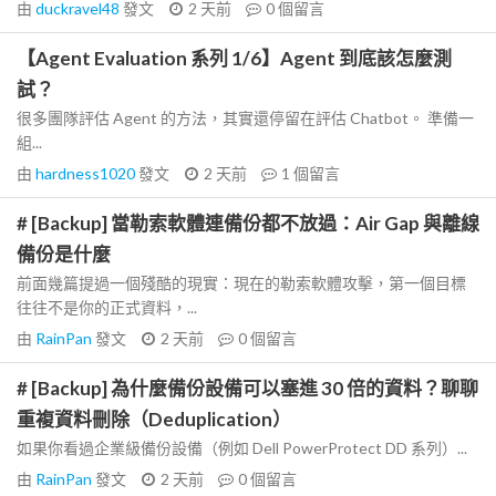
由
duckravel48
發文
2 天前
0
個留言
【Agent Evaluation 系列 1/6】Agent 到底該怎麼測
試？
很多團隊評估 Agent 的方法，其實還停留在評估 Chatbot。 準備一
組...
由
hardness1020
發文
2 天前
1
個留言
# [Backup] 當勒索軟體連備份都不放過：Air Gap 與離線
備份是什麼
前面幾篇提過一個殘酷的現實：現在的勒索軟體攻擊，第一個目標
往往不是你的正式資料，...
由
RainPan
發文
2 天前
0
個留言
# [Backup] 為什麼備份設備可以塞進 30 倍的資料？聊聊
重複資料刪除（Deduplication）
如果你看過企業級備份設備（例如 Dell PowerProtect DD 系列）...
由
RainPan
發文
2 天前
0
個留言