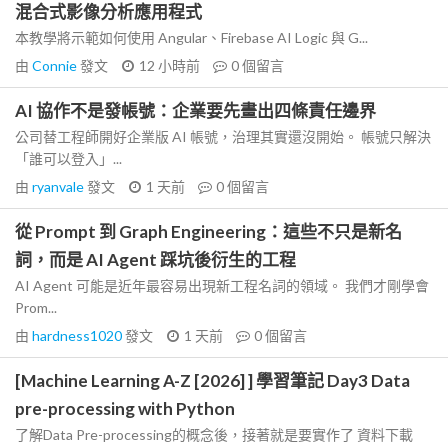
混合式影像分析應用程式
本教學將示範如何使用 Angular、Firebase AI Logic 與 G...
由
Connie
發文
12 小時前
0
個留言
AI 協作不是發帳號：企業要先畫出四條責任邊界
公司替工程師開好企業版 AI 帳號，治理其實還沒開始。 帳號只解決
「誰可以登入」...
由
ryanvale
發文
1 天前
0
個留言
從 Prompt 到 Graph Engineering：這些不只是新名
詞，而是 AI Agent 踩坑後衍生的工程
AI Agent 可能是近年最容易出現新工程名詞的領域。 我們才剛學會
Prom...
由
hardness1020
發文
1 天前
0
個留言
[Machine Learning A-Z [2026] ] 學習筆記 Day3 Data
pre-processing with Python
了解Data Pre-processing的概念後，接著就是要實作了 資料下載