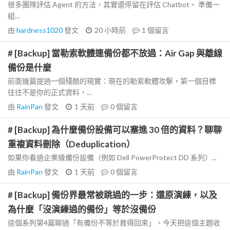
很多團隊評估 Agent 的方法，其實還停留在評估 Chatbot。 準備一
組...
由
hardness1020
發文
20 小時前
1
個留言
# [Backup] 當勒索軟體連備份都不放過：Air Gap 與離線
備份是什麼
前面幾篇提過一個殘酷的現實：現在的勒索軟體攻擊，第一個目標
往往不是你的正式資料，...
由
RainPan
發文
1 天前
0
個留言
# [Backup] 為什麼備份設備可以塞進 30 倍的資料？聊聊
重複資料刪除（Deduplication）
如果你看過企業級備份設備（例如 Dell PowerProtect DD 系列）...
由
RainPan
發文
1 天前
0
個留言
# [Backup] 備份界最常被跳過的一步：還原演練，以及
為什麼「沒演練過的備份」等於沒備份
這個系列第4篇聊過「有備份不等於救得回來」，今天把這個主題收