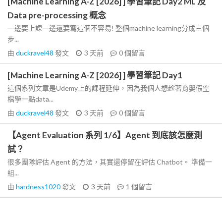
[Machine Learning A-Z [2026] ] 學習筆記 Day2 ML 及
Data pre-processing 概念
一邊要上課一邊還要寫這個不容易! 整個machine learning分成三個
步...
由
duckravel48
發文
3 天前
0
個留言
[Machine Learning A-Z [2026] ] 學習筆記 Day1
這個系列文章是Udemy上的課程延伸，因為我個人想趁著育嬰假空
檔學一點data...
由
duckravel48
發文
3 天前
0
個留言
【Agent Evaluation 系列 1/6】Agent 到底該怎麼測
試？
很多團隊評估 Agent 的方法，其實還停留在評估 Chatbot。 準備一
組...
由
hardness1020
發文
3 天前
1
個留言