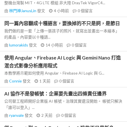
整機台灣製 MIT，4G LTE 模組 非大陸 DrayTek VigorC4...
由
林門神JanusLin
發文
4 小時前
0
個留言
同一篇內容翻成十種語言，要換掉的不只是詞，是節日
我們做的是一套「上傳一張孩子的照片，就寫出並畫出一本繪本」
的產品，內容要以十種語...
由
lumorakids
發文
14 小時前
0
個留言
使用 Angular、Firebase AI Logic 與 Gemini Nano 打造
混合式影像分析應用程式
本教學將示範如何使用 Angular、Firebase AI Logic 與 G...
由
Connie
發文
1 天前
0
個留言
AI 協作不是發帳號：企業要先畫出四條責任邊界
公司替工程師開好企業版 AI 帳號，治理其實還沒開始。 帳號只解決
「誰可以登入」...
由
ryanvale
發文
2 天前
0
個留言