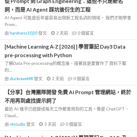
從 Prompt 到 Graph Engineering：這些不只是新名
詞，而是 AI Agent 踩坑後衍生的工程
AI Agent 可能是近年最容易出現新工程名詞的領域。 我們才剛學會
Prom...
由
hardness1020
發文
2 天前
0
個留言
[Machine Learning A-Z [2026] ] 學習筆記 Day3 Data
pre-processing with Python
了解Data Pre-processing的概念後，接著就是要實作了 資料下載
的...
由
duckravel48
發文
2 天前
0
個留言
【分享】台灣團隊開發 免費 AI Prompt 管理網站，終於
不用再到處找提示詞了
最近 AI 幾乎已經變成每天工作都會用到的工具。像是 ChatGPT、
Claud...
由
nlstudio
發文
3 天前
0
個留言