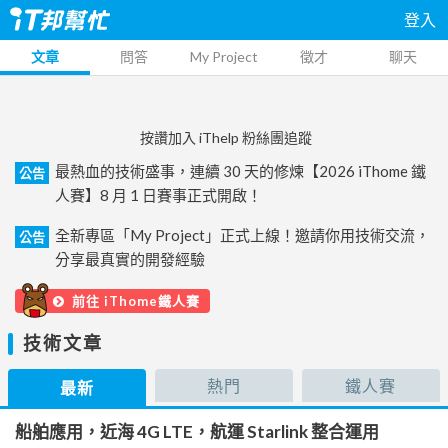
登入
文章
問答
My Project
徵才
聊天
按讚加入 iThelp 粉絲團追蹤
最熱血的技術盛事，連續 30 天的修煉【2026 iThome 鐵
公告
人賽】8 月 1 日賽事正式開啟！
全新專區「My Project」正式上線！邀請你用技術交流，
公告
分享最真實的開發經驗
前往 iThome鐵人賽
技術文章
熱門
鐵人賽
最新
船舶應用，近海 4G LTE，航運 Starlink 整合運用