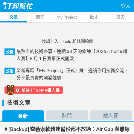
登入
文章
問答
My Project
徵才
聊天
按讚加入 iThelp 粉絲團追蹤
最熱血的技術盛事，連續 30 天的修煉【2026 iThome 鐵
公告
人賽】8 月 1 日賽事正式開啟！
全新專區「My Project」正式上線！邀請你用技術交流，
公告
分享最真實的開發經驗
前往 iThome鐵人賽
技術文章
熱門
鐵人賽
最新
# [Backup] 當勒索軟體連備份都不放過：Air Gap 與離線