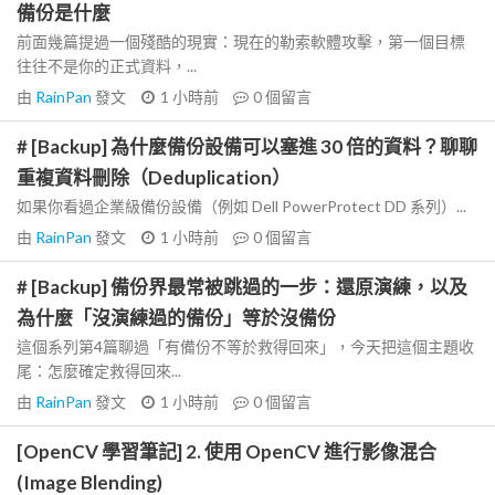
備份是什麼
前面幾篇提過一個殘酷的現實：現在的勒索軟體攻擊，第一個目標
往往不是你的正式資料，...
由
RainPan
發文
1 小時前
0
個留言
# [Backup] 為什麼備份設備可以塞進 30 倍的資料？聊聊
重複資料刪除（Deduplication）
如果你看過企業級備份設備（例如 Dell PowerProtect DD 系列）...
由
RainPan
發文
1 小時前
0
個留言
# [Backup] 備份界最常被跳過的一步：還原演練，以及
為什麼「沒演練過的備份」等於沒備份
這個系列第4篇聊過「有備份不等於救得回來」，今天把這個主題收
尾：怎麼確定救得回來...
由
RainPan
發文
1 小時前
0
個留言
[OpenCV 學習筆記] 2. 使用 OpenCV 進行影像混合
(Image Blending)