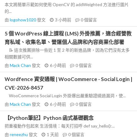
本文將簡單示範如何使用 OpenCV 的 addWeighted 方法進行圖片
的...
由
logohow1020
發文
3 小時前
0
個留言
5 個 WordPress 線上課程 (LMS) 外掛推薦，適合經營教
育私域、收集名單、營運個人品牌和內容商業化部署
📝 這次推薦排除一些近 1 至 2 年的新進品牌，因為它們沒有太多
相關數據可供...
由
Mack Chan
發文
6 小時前
0
個留言
Wordfence 資安通報 | WooCommerce - Social Login |
CVE-2026-8457
WooCommerce Social Login 外掛爆出嚴重驗證繞過漏洞，使...
由
Mack Chan
發文
6 小時前
0
個留言
【Python筆記】Python 函式基礎觀念
把重複動作包起來 生活情境：每天打招呼 def say_hello():...
由
reneezhu
發文
1 天前
0
個留言