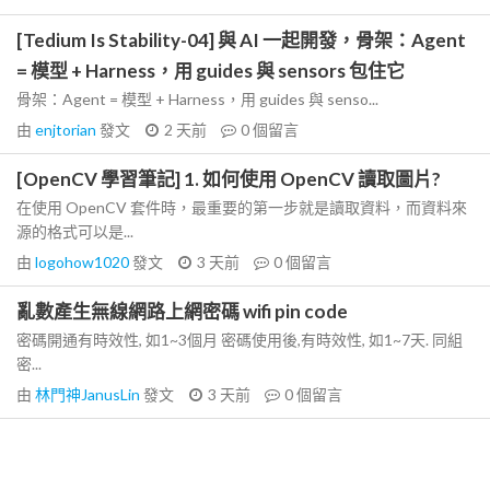
[Tedium Is Stability-04] 與 AI 一起開發，骨架：Agent
= 模型 + Harness，用 guides 與 sensors 包住它
骨架：Agent = 模型 + Harness，用 guides 與 senso...
由
enjtorian
發文
2 天前
0
個留言
[OpenCV 學習筆記] 1. 如何使用 OpenCV 讀取圖片?
在使用 OpenCV 套件時，最重要的第一步就是讀取資料，而資料來
源的格式可以是...
由
logohow1020
發文
3 天前
0
個留言
亂數產生無線網路上網密碼 wifi pin code
密碼開通有時效性, 如1~3個月 密碼使用後,有時效性, 如1~7天. 同組
密...
由
林門神JanusLin
發文
3 天前
0
個留言