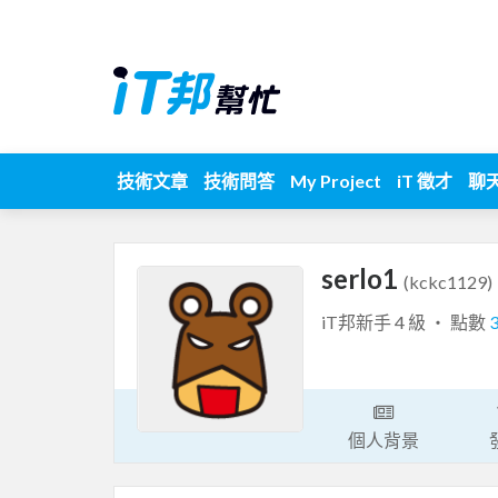
技術文章
技術問答
My Project
iT 徵才
聊
serlo1
(kckc1129)
iT邦新手 4 級 ‧ 點數
個人背景