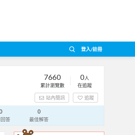
登入/註冊
7660
0
人
累計瀏覽數
在追蹤
站內簡訊
追蹤
0
0
請回答
最佳解答