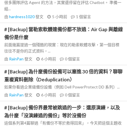
很多團隊評估 Agent 的方法，其實還停留在評估 Chatbot。 準備一
組...
由
hardness1020
發文
5 小時前
1
個留言
# [Backup] 當勒索軟體連備份都不放過：Air Gap 與離線
備份是什麼
前面幾篇提過一個殘酷的現實：現在的勒索軟體攻擊，第一個目標
往往不是你的正式資料，...
由
RainPan
發文
6 小時前
0
個留言
# [Backup] 為什麼備份設備可以塞進 30 倍的資料？聊聊
重複資料刪除（Deduplication）
如果你看過企業級備份設備（例如 Dell PowerProtect DD 系列）...
由
RainPan
發文
6 小時前
0
個留言
# [Backup] 備份界最常被跳過的一步：還原演練，以及
為什麼「沒演練過的備份」等於沒備份
這個系列第4篇聊過「有備份不等於救得回來」，今天把這個主題收