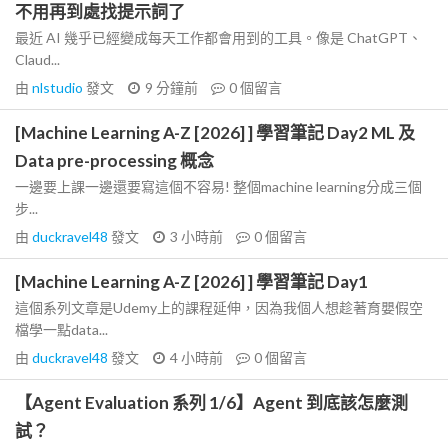
不用再到處找提示詞了
最近 AI 幾乎已經變成每天工作都會用到的工具。像是 ChatGPT、
Claud...
由
nlstudio
發文
9 分鐘前
0
個留言
[Machine Learning A-Z [2026] ] 學習筆記 Day2 ML 及
Data pre-processing 概念
一邊要上課一邊還要寫這個不容易! 整個machine learning分成三個
步...
由
duckravel48
發文
3 小時前
0
個留言
[Machine Learning A-Z [2026] ] 學習筆記 Day1
這個系列文章是Udemy上的課程延伸，因為我個人想趁著育嬰假空
檔學一點data...
由
duckravel48
發文
4 小時前
0
個留言
【Agent Evaluation 系列 1/6】Agent 到底該怎麼測
試？