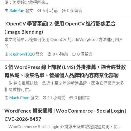
尾：怎麼確定救得回來...
由
RainPan
發文
6 小時前
0
個留言
[OpenCV 學習筆記] 2. 使用 OpenCV 進行影像混合
(Image Blending)
本文將簡單示範如何使用 OpenCV 的 addWeighted 方法進行圖片
的...
由
logohow1020
發文
8 小時前
0
個留言
5 個 WordPress 線上課程 (LMS) 外掛推薦，適合經營教
育私域、收集名單、營運個人品牌和內容商業化部署
📝 這次推薦排除一些近 1 至 2 年的新進品牌，因為它們沒有太多
相關數據可供...
由
Mack Chan
發文
11 小時前
0
個留言
Wordfence 資安通報 | WooCommerce - Social Login |
CVE-2026-8457
WooCommerce Social Login 外掛爆出嚴重驗證繞過漏洞，使...