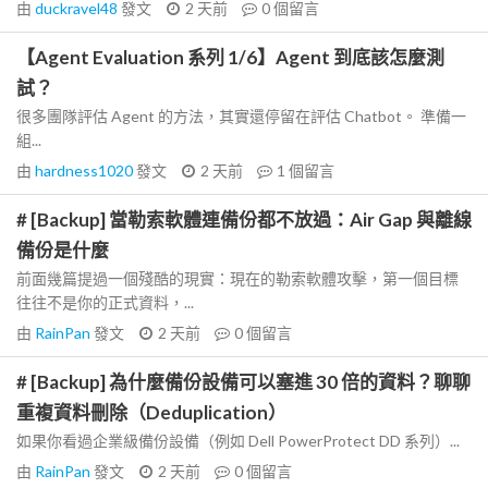
由
duckravel48
發文
2 天前
0
個留言
【Agent Evaluation 系列 1/6】Agent 到底該怎麼測
試？
很多團隊評估 Agent 的方法，其實還停留在評估 Chatbot。 準備一
組...
由
hardness1020
發文
2 天前
1
個留言
# [Backup] 當勒索軟體連備份都不放過：Air Gap 與離線
備份是什麼
前面幾篇提過一個殘酷的現實：現在的勒索軟體攻擊，第一個目標
往往不是你的正式資料，...
由
RainPan
發文
2 天前
0
個留言
# [Backup] 為什麼備份設備可以塞進 30 倍的資料？聊聊
重複資料刪除（Deduplication）
如果你看過企業級備份設備（例如 Dell PowerProtect DD 系列）...
由
RainPan
發文
2 天前
0
個留言