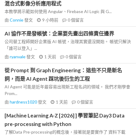
混合式影像分析應用程式
本教學將示範如何使用 Angular、Firebase AI Logic 與 G...
由
Connie
發文
9 小時前
0
個留言
AI 協作不是發帳號：企業要先畫出四條責任邊界
公司替工程師開好企業版 AI 帳號，治理其實還沒開始。 帳號只解決
「誰可以登入」...
由
ryanvale
發文
1 天前
0
個留言
從 Prompt 到 Graph Engineering：這些不只是新名
詞，而是 AI Agent 踩坑後衍生的工程
AI Agent 可能是近年最容易出現新工程名詞的領域。 我們才剛學會
Prom...
由
hardness1020
發文
1 天前
0
個留言
[Machine Learning A-Z [2026] ] 學習筆記 Day3 Data
pre-processing with Python
了解Data Pre-processing的概念後，接著就是要實作了 資料下載