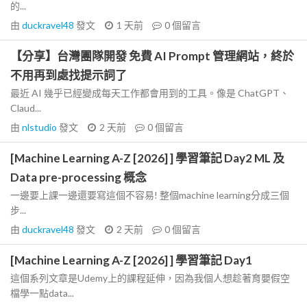
的...
由
duckravel48
發文
1 天前
0
個留言
【分享】台灣團隊開發 免費 AI Prompt 管理網站，終於
不用再到處找提示詞了
最近 AI 幾乎已經變成每天工作都會用到的工具。像是 ChatGPT、
Claud...
由
nlstudio
發文
2 天前
0
個留言
[Machine Learning A-Z [2026] ] 學習筆記 Day2 ML 及
Data pre-processing 概念
一邊要上課一邊還要寫這個不容易! 整個machine learning分成三個
步...
由
duckravel48
發文
2 天前
0
個留言
[Machine Learning A-Z [2026] ] 學習筆記 Day1
這個系列文章是Udemy上的課程延伸，因為我個人想趁著育嬰假空
檔學一點data...