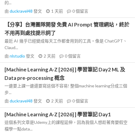
的...
由
duckravel48
發文
1 天前
0
個留言
【分享】台灣團隊開發 免費 AI Prompt 管理網站，終於
不用再到處找提示詞了
最近 AI 幾乎已經變成每天工作都會用到的工具。像是 ChatGPT、
Claud...
由
nlstudio
發文
2 天前
0
個留言
[Machine Learning A-Z [2026] ] 學習筆記 Day2 ML 及
Data pre-processing 概念
一邊要上課一邊還要寫這個不容易! 整個machine learning分成三個
步...
由
duckravel48
發文
2 天前
0
個留言
[Machine Learning A-Z [2026] ] 學習筆記 Day1
這個系列文章是Udemy上的課程延伸，因為我個人想趁著育嬰假空
檔學一點data...