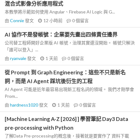
混合式影像分析應用程式
本教學將示範如何使用 Angular、Firebase AI Logic 與 G...
由
Connie
發文
12 小時前
0
個留言
AI 協作不是發帳號：企業要先畫出四條責任邊界
公司替工程師開好企業版 AI 帳號，治理其實還沒開始。 帳號只解決
「誰可以登入」...
由
ryanvale
發文
1 天前
0
個留言
從 Prompt 到 Graph Engineering：這些不只是新名
詞，而是 AI Agent 踩坑後衍生的工程
AI Agent 可能是近年最容易出現新工程名詞的領域。 我們才剛學會
Prom...
由
hardness1020
發文
1 天前
0
個留言
[Machine Learning A-Z [2026] ] 學習筆記 Day3 Data
pre-processing with Python
了解Data Pre-processing的概念後，接著就是要實作了 資料下載