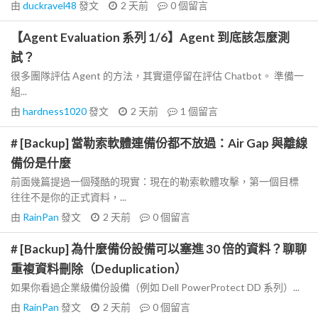
由
duckravel48
發文
2 天前
0
個留言
【Agent Evaluation 系列 1/6】Agent 到底該怎麼測
試？
很多團隊評估 Agent 的方法，其實還停留在評估 Chatbot。 準備一
組...
由
hardness1020
發文
2 天前
1
個留言
# [Backup] 當勒索軟體連備份都不放過：Air Gap 與離線
備份是什麼
前面幾篇提過一個殘酷的現實：現在的勒索軟體攻擊，第一個目標
往往不是你的正式資料，...
由
RainPan
發文
2 天前
0
個留言
# [Backup] 為什麼備份設備可以塞進 30 倍的資料？聊聊
重複資料刪除（Deduplication）
如果你看過企業級備份設備（例如 Dell PowerProtect DD 系列）...
由
RainPan
發文
2 天前
0
個留言