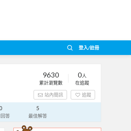
登入/註冊
9630
0
人
累計瀏覽數
在追蹤
站內簡訊
追蹤
0
5
請回答
最佳解答