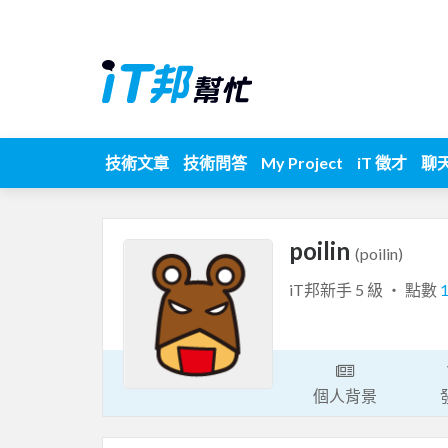
技術文章
技術問答
My Project
iT 徵才
聊
poilin
(poilin)
iT邦新手 5 級 ‧ 點數
個人背景