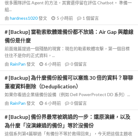
很多團隊評估 Agent 的方法，其實還停留在評估 Chatbot。 準備一
組...
由
hardness1020
發文
5 小時前
1
個留言
# [Backup] 當勒索軟體連備份都不放過：Air Gap 與離線
備份是什麼
前面幾篇提過一個殘酷的現實：現在的勒索軟體攻擊，第一個目標
往往不是你的正式資料，...
由
RainPan
發文
6 小時前
0
個留言
# [Backup] 為什麼備份設備可以塞進 30 倍的資料？聊聊
重複資料刪除（Deduplication）
如果你看過企業級備份設備（例如 Dell PowerProtect DD 系列）...
由
RainPan
發文
6 小時前
0
個留言
# [Backup] 備份界最常被跳過的一步：還原演練，以及
為什麼「沒演練過的備份」等於沒備份
這個系列第4篇聊過「有備份不等於救得回來」，今天把這個主題收