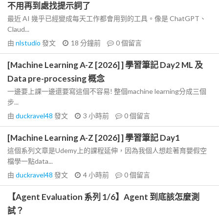
不用再到處找提示詞了
最近 AI 幾乎已經變成每天工作都會用到的工具。像是 ChatGPT、
Claud...
由
nlstudio
發文
18 分鐘前
0
個留言
[Machine Learning A-Z [2026] ] 學習筆記 Day2 ML 及
Data pre-processing 概念
一邊要上課一邊還要寫這個不容易! 整個machine learning分成三個
步...
由
duckravel48
發文
3 小時前
0
個留言
[Machine Learning A-Z [2026] ] 學習筆記 Day1
這個系列文章是Udemy上的課程延伸，因為我個人想趁著育嬰假空
檔學一點data...
由
duckravel48
發文
4 小時前
0
個留言
【Agent Evaluation 系列 1/6】Agent 到底該怎麼測
試？