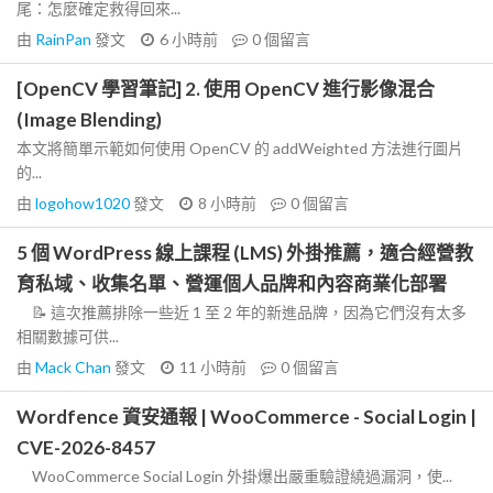
尾：怎麼確定救得回來...
由
RainPan
發文
6 小時前
0
個留言
[OpenCV 學習筆記] 2. 使用 OpenCV 進行影像混合
(Image Blending)
本文將簡單示範如何使用 OpenCV 的 addWeighted 方法進行圖片
的...
由
logohow1020
發文
8 小時前
0
個留言
5 個 WordPress 線上課程 (LMS) 外掛推薦，適合經營教
育私域、收集名單、營運個人品牌和內容商業化部署
📝 這次推薦排除一些近 1 至 2 年的新進品牌，因為它們沒有太多
相關數據可供...
由
Mack Chan
發文
11 小時前
0
個留言
Wordfence 資安通報 | WooCommerce - Social Login |
CVE-2026-8457
WooCommerce Social Login 外掛爆出嚴重驗證繞過漏洞，使...