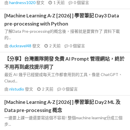
由
hardness1020
發文
1 天前
0
個留言
[Machine Learning A-Z [2026] ] 學習筆記 Day3 Data
pre-processing with Python
了解Data Pre-processing的概念後，接著就是要實作了 資料下載
的...
由
duckravel48
發文
2 天前
0
個留言
【分享】台灣團隊開發 免費 AI Prompt 管理網站，終於
不用再到處找提示詞了
最近 AI 幾乎已經變成每天工作都會用到的工具。像是 ChatGPT、
Claud...
由
nlstudio
發文
2 天前
0
個留言
[Machine Learning A-Z [2026] ] 學習筆記 Day2 ML 及
Data pre-processing 概念
一邊要上課一邊還要寫這個不容易! 整個machine learning分成三個
步...