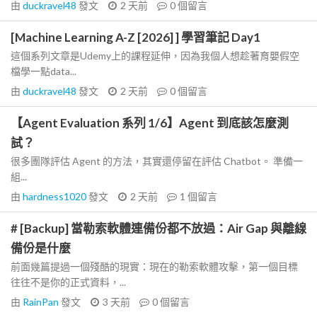
由
duckravel48
發文
2 天前
0
個留言
[Machine Learning A-Z [2026] ] 學習筆記 Day1
這個系列文章是Udemy上的課程延伸，因為我個人想趁著育嬰假空
檔學一點data...
由
duckravel48
發文
2 天前
0
個留言
【Agent Evaluation 系列 1/6】Agent 到底該怎麼測
試？
很多團隊評估 Agent 的方法，其實還停留在評估 Chatbot。 準備一
組...
由
hardness1020
發文
2 天前
1
個留言
# [Backup] 當勒索軟體連備份都不放過：Air Gap 與離線
備份是什麼
前面幾篇提過一個殘酷的現實：現在的勒索軟體攻擊，第一個目標
往往不是你的正式資料，...
由
RainPan
發文
3 天前
0
個留言