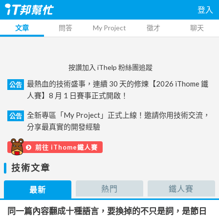
登入
文章
問答
My Project
徵才
聊天
按讚加入 iThelp 粉絲團追蹤
最熱血的技術盛事，連續 30 天的修煉【2026 iThome 鐵
公告
人賽】8 月 1 日賽事正式開啟！
全新專區「My Project」正式上線！邀請你用技術交流，
公告
分享最真實的開發經驗
前往 iThome鐵人賽
技術文章
熱門
鐵人賽
最新
同一篇內容翻成十種語言，要換掉的不只是詞，是節日