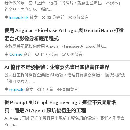
我們做的是一套「上傳一張孩子的照片，就寫出並畫出一本繪本」
的產品，內容要以十種語...
由
lumorakids
發文
33 分鐘前
0
個留言
使用 Angular、Firebase AI Logic 與 Gemini Nano 打造
混合式影像分析應用程式
本教學將示範如何使用 Angular、Firebase AI Logic 與 G...
由
Connie
發文
14 小時前
0
個留言
AI 協作不是發帳號：企業要先畫出四條責任邊界
公司替工程師開好企業版 AI 帳號，治理其實還沒開始。 帳號只解決
「誰可以登入」...
由
ryanvale
發文
1 天前
0
個留言
從 Prompt 到 Graph Engineering：這些不只是新名
詞，而是 AI Agent 踩坑後衍生的工程
AI Agent 可能是近年最容易出現新工程名詞的領域。 我們才剛學會
Prom...