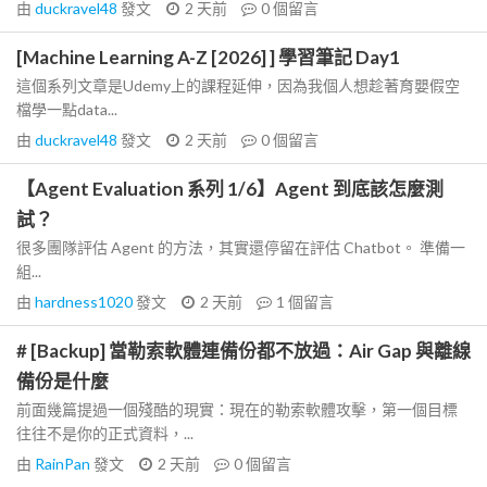
由
duckravel48
發文
2 天前
0
個留言
[Machine Learning A-Z [2026] ] 學習筆記 Day1
這個系列文章是Udemy上的課程延伸，因為我個人想趁著育嬰假空
檔學一點data...
由
duckravel48
發文
2 天前
0
個留言
【Agent Evaluation 系列 1/6】Agent 到底該怎麼測
試？
很多團隊評估 Agent 的方法，其實還停留在評估 Chatbot。 準備一
組...
由
hardness1020
發文
2 天前
1
個留言
# [Backup] 當勒索軟體連備份都不放過：Air Gap 與離線
備份是什麼
前面幾篇提過一個殘酷的現實：現在的勒索軟體攻擊，第一個目標
往往不是你的正式資料，...
由
RainPan
發文
2 天前
0
個留言