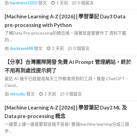
由
hardness1020
發文
1 天前
0
個留言
[Machine Learning A-Z [2026] ] 學習筆記 Day3 Data
pre-processing with Python
了解Data Pre-processing的概念後，接著就是要實作了 資料下載
的...
由
duckravel48
發文
2 天前
0
個留言
【分享】台灣團隊開發 免費 AI Prompt 管理網站，終於
不用再到處找提示詞了
最近 AI 幾乎已經變成每天工作都會用到的工具。像是 ChatGPT、
Claud...
由
nlstudio
發文
2 天前
0
個留言
[Machine Learning A-Z [2026] ] 學習筆記 Day2 ML 及
Data pre-processing 概念
一邊要上課一邊還要寫這個不容易! 整個machine learning分成三個
步...