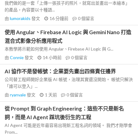
我們做的是一套「上傳一張孩子的照片，就寫出並畫出一本繪本」
的產品，內容要以十種語...
由
lumorakids
發文
16 分鐘前
0
個留言
使用 Angular、Firebase AI Logic 與 Gemini Nano 打造
混合式影像分析應用程式
本教學將示範如何使用 Angular、Firebase AI Logic 與 G...
由
Connie
發文
14 小時前
0
個留言
AI 協作不是發帳號：企業要先畫出四條責任邊界
公司替工程師開好企業版 AI 帳號，治理其實還沒開始。 帳號只解決
「誰可以登入」...
由
ryanvale
發文
1 天前
0
個留言
從 Prompt 到 Graph Engineering：這些不只是新名
詞，而是 AI Agent 踩坑後衍生的工程
AI Agent 可能是近年最容易出現新工程名詞的領域。 我們才剛學會
Prom...