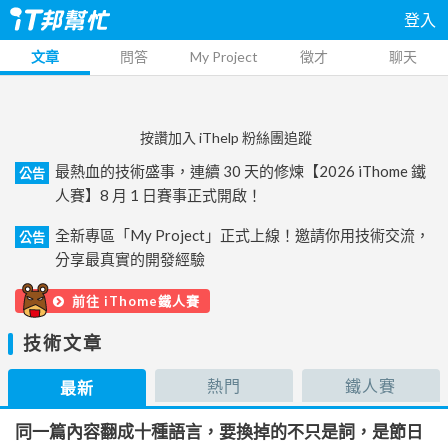
登入
文章
問答
My Project
徵才
聊天
按讚加入 iThelp 粉絲團追蹤
最熱血的技術盛事，連續 30 天的修煉【2026 iThome 鐵
公告
人賽】8 月 1 日賽事正式開啟！
全新專區「My Project」正式上線！邀請你用技術交流，
公告
分享最真實的開發經驗
前往 iThome鐵人賽
技術文章
熱門
鐵人賽
最新
同一篇內容翻成十種語言，要換掉的不只是詞，是節日