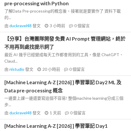
pre-processing with Python
了解Data Pre-processing的概念後，接著就是要實作了 資料下載
的...
由
duckravel48
發文
3 小時前
0
個留言
【分享】台灣團隊開發 免費 AI Prompt 管理網站，終於
不用再到處找提示詞了
最近 AI 幾乎已經變成每天工作都會用到的工具。像是 ChatGPT、
Claud...
由
nlstudio
發文
20 小時前
0
個留言
[Machine Learning A-Z [2026] ] 學習筆記 Day2 ML 及
Data pre-processing 概念
一邊要上課一邊還要寫這個不容易! 整個machine learning分成三個
步...
由
duckravel48
發文
1 天前
0
個留言
[Machine Learning A-Z [2026] ] 學習筆記 Day1