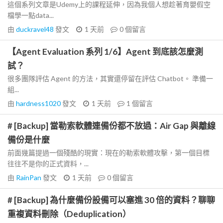
這個系列文章是Udemy上的課程延伸，因為我個人想趁著育嬰假空
檔學一點data...
由
duckravel48
發文
1 天前
0
個留言
【Agent Evaluation 系列 1/6】Agent 到底該怎麼測
試？
很多團隊評估 Agent 的方法，其實還停留在評估 Chatbot。 準備一
組...
由
hardness1020
發文
1 天前
1
個留言
# [Backup] 當勒索軟體連備份都不放過：Air Gap 與離線
備份是什麼
前面幾篇提過一個殘酷的現實：現在的勒索軟體攻擊，第一個目標
往往不是你的正式資料，...
由
RainPan
發文
1 天前
0
個留言
# [Backup] 為什麼備份設備可以塞進 30 倍的資料？聊聊
重複資料刪除（Deduplication）