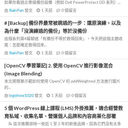
如果你看過企業級備份設備（例如 Dell PowerProtect DD 系列）...
由
RainPan
發文
1 天前
0
個留言
# [Backup] 備份界最常被跳過的一步：還原演練，以及
為什麼「沒演練過的備份」等於沒備份
這個系列第4篇聊過「有備份不等於救得回來」，今天把這個主題收
尾：怎麼確定救得回來...
由
RainPan
發文
1 天前
0
個留言
[OpenCV 學習筆記] 2. 使用 OpenCV 進行影像混合
(Image Blending)
本文將簡單示範如何使用 OpenCV 的 addWeighted 方法進行圖片
的...
由
logohow1020
發文
1 天前
0
個留言
5 個 WordPress 線上課程 (LMS) 外掛推薦，適合經營教
育私域、收集名單、營運個人品牌和內容商業化部署
📝 這次推薦排除一些近 1 至 2 年的新進品牌，因為它們沒有太多