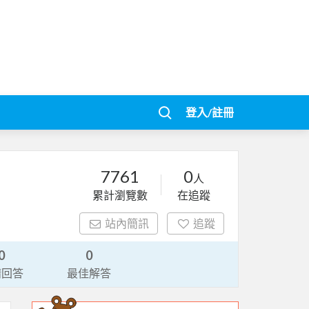
登入/註冊
7761
0
人
累計瀏覽數
在追蹤
站內簡訊
追蹤
0
0
請回答
最佳解答