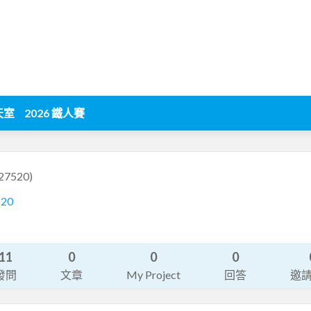
天室
2026 鐵人賽
927520)
220
11
0
0
0
發問
文章
My Project
回答
邀