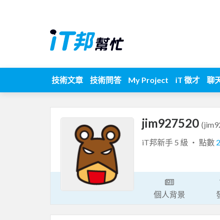
技術文章
技術問答
My Project
iT 徵才
聊
jim927520
(jim
iT邦新手 5 級 ‧ 點數
個人背景