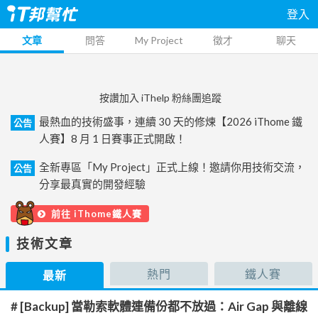
登入
文章
問答
My Project
徵才
聊天
按讚加入 iThelp 粉絲團追蹤
最熱血的技術盛事，連續 30 天的修煉【2026 iThome 鐵
公告
人賽】8 月 1 日賽事正式開啟！
全新專區「My Project」正式上線！邀請你用技術交流，
公告
分享最真實的開發經驗
前往 iThome鐵人賽
技術文章
熱門
鐵人賽
最新
# [Backup] 當勒索軟體連備份都不放過：Air Gap 與離線