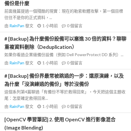
備份是什麼
前面幾篇提過一個殘酷的現實：現在的勒索軟體攻擊，第一個目標
往往不是你的正式資料，...
由
RainPan
發文
1 小時前
0
個留言
# [Backup] 為什麼備份設備可以塞進 30 倍的資料？聊聊
重複資料刪除（Deduplication）
如果你看過企業級備份設備（例如 Dell PowerProtect DD 系列）...
由
RainPan
發文
1 小時前
0
個留言
# [Backup] 備份界最常被跳過的一步：還原演練，以及
為什麼「沒演練過的備份」等於沒備份
這個系列第4篇聊過「有備份不等於救得回來」，今天把這個主題收
尾：怎麼確定救得回來...
由
RainPan
發文
1 小時前
0
個留言
[OpenCV 學習筆記] 2. 使用 OpenCV 進行影像混合
(Image Blending)