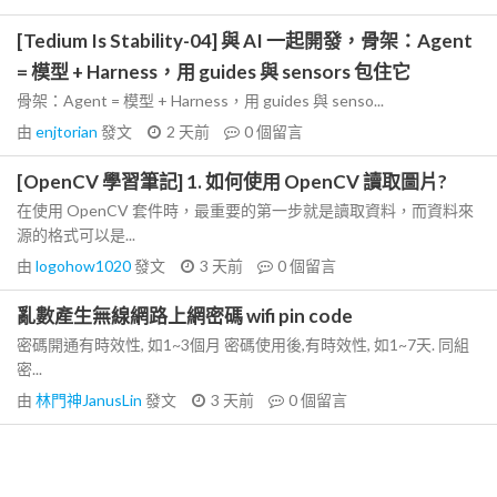
[Tedium Is Stability-04] 與 AI 一起開發，骨架：Agent
= 模型 + Harness，用 guides 與 sensors 包住它
骨架：Agent = 模型 + Harness，用 guides 與 senso...
由
enjtorian
發文
2 天前
0
個留言
[OpenCV 學習筆記] 1. 如何使用 OpenCV 讀取圖片?
在使用 OpenCV 套件時，最重要的第一步就是讀取資料，而資料來
源的格式可以是...
由
logohow1020
發文
3 天前
0
個留言
亂數產生無線網路上網密碼 wifi pin code
密碼開通有時效性, 如1~3個月 密碼使用後,有時效性, 如1~7天. 同組
密...
由
林門神JanusLin
發文
3 天前
0
個留言