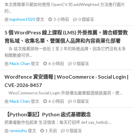
本文將簡單示範如何使用 OpenCV 的 addWeighted 方法進行圖片
的...
由
logohow1020
發文
3 小時前
0
個留言
5 個 WordPress 線上課程 (LMS) 外掛推薦，適合經營教
育私域、收集名單、營運個人品牌和內容商業化部署
📝 這次推薦排除一些近 1 至 2 年的新進品牌，因為它們沒有太多
相關數據可供...
由
Mack Chan
發文
6 小時前
0
個留言
Wordfence 資安通報 | WooCommerce - Social Login |
CVE-2026-8457
WooCommerce Social Login 外掛爆出嚴重驗證繞過漏洞，使...
由
Mack Chan
發文
6 小時前
0
個留言
【Python筆記】Python 函式基礎觀念
把重複動作包起來 生活情境：每天打招呼 def say_hello():...
由
reneezhu
發文
1 天前
0
個留言