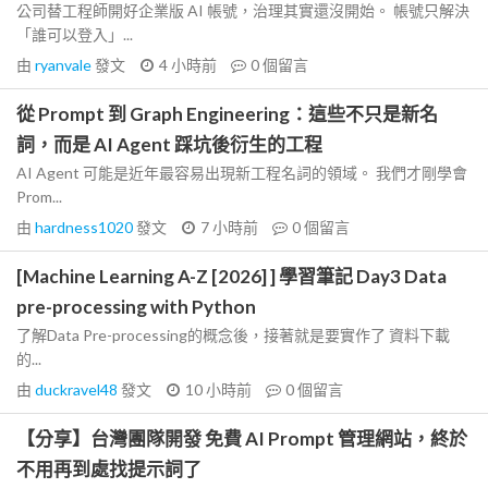
公司替工程師開好企業版 AI 帳號，治理其實還沒開始。 帳號只解決
「誰可以登入」...
由
ryanvale
發文
4 小時前
0
個留言
從 Prompt 到 Graph Engineering：這些不只是新名
詞，而是 AI Agent 踩坑後衍生的工程
AI Agent 可能是近年最容易出現新工程名詞的領域。 我們才剛學會
Prom...
由
hardness1020
發文
7 小時前
0
個留言
[Machine Learning A-Z [2026] ] 學習筆記 Day3 Data
pre-processing with Python
了解Data Pre-processing的概念後，接著就是要實作了 資料下載
的...
由
duckravel48
發文
10 小時前
0
個留言
【分享】台灣團隊開發 免費 AI Prompt 管理網站，終於
不用再到處找提示詞了