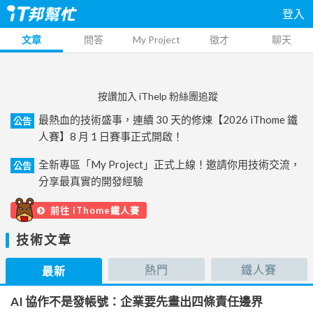
登入
文章
問答
My Project
徵才
聊天
按讚加入 iThelp 粉絲團追蹤
最熱血的技術盛事，連續 30 天的修煉【2026 iThome 鐵
公告
人賽】8 月 1 日賽事正式開啟！
全新專區「My Project」正式上線！邀請你用技術交流，
公告
分享最真實的開發經驗
前往 iThome鐵人賽
技術文章
熱門
鐵人賽
最新
AI 協作不是發帳號：企業要先畫出四條責任邊界