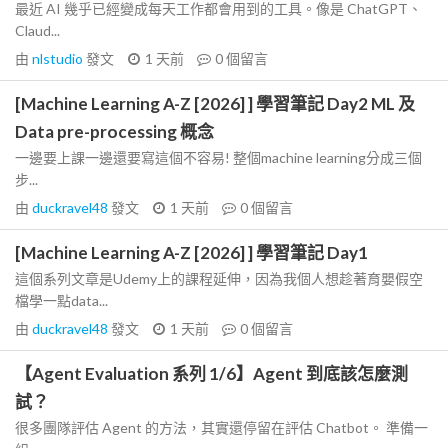
最近 AI 幾乎已經變成每天工作都會用到的工具。像是 ChatGPT、
Claud...
由
nlstudio
發文
1 天前
0
個留言
[Machine Learning A-Z [2026] ] 學習筆記 Day2 ML 及
Data pre-processing 概念
一邊要上課一邊還要寫這個不容易! 整個machine learning分成三個
步...
由
duckravel48
發文
1 天前
0
個留言
[Machine Learning A-Z [2026] ] 學習筆記 Day1
這個系列文章是Udemy上的課程延伸，因為我個人想趁著育嬰假空
檔學一點data...
由
duckravel48
發文
1 天前
0
個留言
【Agent Evaluation 系列 1/6】Agent 到底該怎麼測
試？
很多團隊評估 Agent 的方法，其實還停留在評估 Chatbot。 準備一