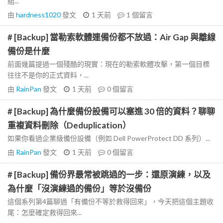
組...
由
hardness1020
發文
1 天前
1
個留言
# [Backup] 當勒索軟體連備份都不放過：Air Gap 與離線
備份是什麼
前面幾篇提過一個殘酷的現實：現在的勒索軟體攻擊，第一個目標
往往不是你的正式資料，...
由
RainPan
發文
1 天前
0
個留言
# [Backup] 為什麼備份設備可以塞進 30 倍的資料？聊聊
重複資料刪除（Deduplication）
如果你看過企業級備份設備（例如 Dell PowerProtect DD 系列）...
由
RainPan
發文
1 天前
0
個留言
# [Backup] 備份界最常被跳過的一步：還原演練，以及
為什麼「沒演練過的備份」等於沒備份
這個系列第4篇聊過「有備份不等於救得回來」，今天把這個主題收
尾：怎麼確定救得回來...