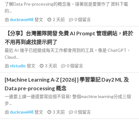
了解Data Pre-processing的概念後，接著就是要實作了 資料下載
的...
由
duckravel48
發文
2 天前
0
個留言
【分享】台灣團隊開發 免費 AI Prompt 管理網站，終於
不用再到處找提示詞了
最近 AI 幾乎已經變成每天工作都會用到的工具。像是 ChatGPT、
Claud...
由
nlstudio
發文
3 天前
0
個留言
[Machine Learning A-Z [2026] ] 學習筆記 Day2 ML 及
Data pre-processing 概念
一邊要上課一邊還要寫這個不容易! 整個machine learning分成三個
步...
由
duckravel48
發文
3 天前
0
個留言