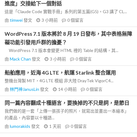
進度」交接給下一個對話
這是「Claude Code 實戰手冊」系列的第五篇(G5)。G3 講了 CL...
由
timwei
發文
3 小時前
0
個留言
WordPress 7.1 版本將於 8 月 19 日發布，其中表格無障
礙功能引發用戶群的擔憂？
WordPress 7.1 版本會變更 HTML 裡的 Table 的結構，其...
由
Mack Chan
發文
3 小時前
0
個留言
船舶應用，近海 4G LTE，航運 Starlink 整合運用
整機台灣製 MIT，4G LTE 模組 非大陸 DrayTek VigorC4...
由
林門神JanusLin
發文
14 小時前
0
個留言
同一篇內容翻成十種語言，要換掉的不只是詞，是節日
我們做的是一套「上傳一張孩子的照片，就寫出並畫出一本繪本」
的產品，內容要以十種語...
由
lumorakids
發文
1 天前
0
個留言