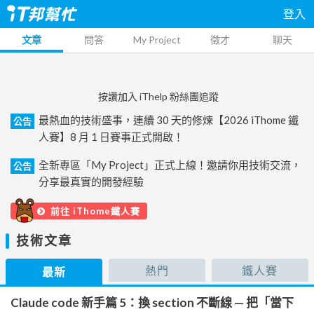
登入
文章
問答
My Project
徵才
聊天
按讚加入 iThelp 粉絲團追蹤
最熱血的技術盛事，連續 30 天的修煉【2026 iThome 鐵
公告
人賽】8 月 1 日賽事正式開啟！
全新專區「My Project」正式上線！邀請你用技術交流，
公告
分享最真實的開發經驗
前往 iThome鐵人賽
技術文章
熱門
鐵人賽
最新
Claude code 新手篇 5：換 section 不斷線 — 把「當下