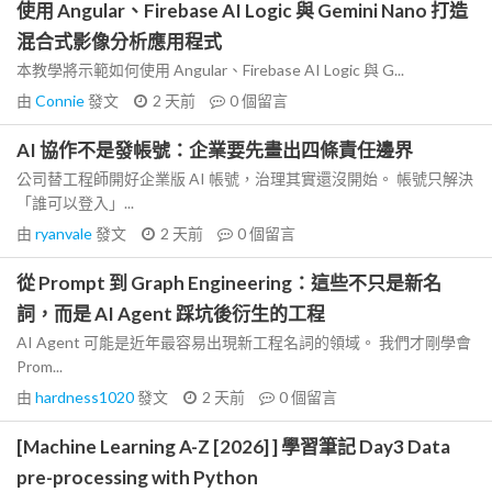
使用 Angular、Firebase AI Logic 與 Gemini Nano 打造
混合式影像分析應用程式
本教學將示範如何使用 Angular、Firebase AI Logic 與 G...
由
Connie
發文
2 天前
0
個留言
AI 協作不是發帳號：企業要先畫出四條責任邊界
公司替工程師開好企業版 AI 帳號，治理其實還沒開始。 帳號只解決
「誰可以登入」...
由
ryanvale
發文
2 天前
0
個留言
從 Prompt 到 Graph Engineering：這些不只是新名
詞，而是 AI Agent 踩坑後衍生的工程
AI Agent 可能是近年最容易出現新工程名詞的領域。 我們才剛學會
Prom...
由
hardness1020
發文
2 天前
0
個留言
[Machine Learning A-Z [2026] ] 學習筆記 Day3 Data
pre-processing with Python