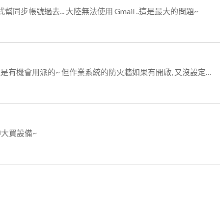
式幫同步帳號過去... 大陸無法使用 Gmail ..這是最大的問題~
如果每台的作業系統本機管理者帳密都一樣, 還是有機會用派的~ 但作業系統的防火牆如果有開啟, 又沒設定網芳排除的話, 那就乖乖一台一台手動, 或者是寫 s...
找門神大買設備~