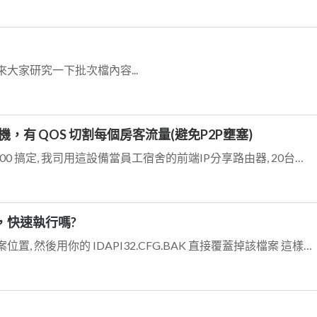
大家研究一下批次檔內容...
，有 QOS 切割每個房客流量(避免P2P壅塞)
RouterOS設備呢?! Mikrotik RB850Gx2 約 $5000 搞定, 我司用這設備當員工宿舍的前端IP分享路由器, 20台住宿電腦使用輕...
，快速執行嗎?
您好 有試過, 找出系統既有的 IDAPI32.CFG 檔案位置, 然後用你的 IDAPI32.CFG.BAK 直接覆蓋掉該檔案 這樣對您的狀況有無幫助?...