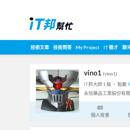
技術文章
技術問答
My Project
iT 徵才
聊
vino1
(vino1)
iT邦大師 1 級 ‧ 點數
永信藥品工業股份有
個人背景