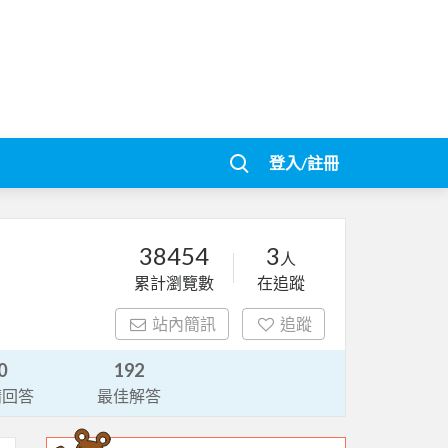
登入/註冊
38454
3
人
累計瀏覽數
在追蹤
站內簡訊
追蹤
0
192
請回答
最佳解答