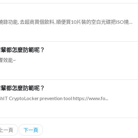
你的筆電有沒有光碟機?! 現在筆電光碟機都具燒錄功能, 去超商買個飲料, 順便買10片裝的空白光碟把ISO燒錄出來吧~
位前輩都怎麼防範呢？
響效能~
位前輩都怎麼防範呢？
ptoLocker prevention tool https://www.fo...
上一頁
下一頁