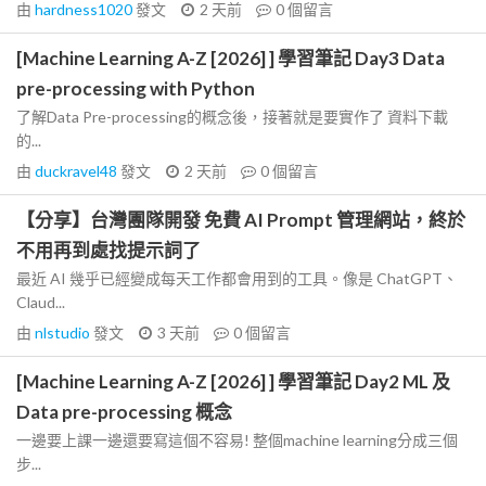
由
hardness1020
發文
2 天前
0
個留言
[Machine Learning A-Z [2026] ] 學習筆記 Day3 Data
pre-processing with Python
了解Data Pre-processing的概念後，接著就是要實作了 資料下載
的...
由
duckravel48
發文
2 天前
0
個留言
【分享】台灣團隊開發 免費 AI Prompt 管理網站，終於
不用再到處找提示詞了
最近 AI 幾乎已經變成每天工作都會用到的工具。像是 ChatGPT、
Claud...
由
nlstudio
發文
3 天前
0
個留言
[Machine Learning A-Z [2026] ] 學習筆記 Day2 ML 及
Data pre-processing 概念
一邊要上課一邊還要寫這個不容易! 整個machine learning分成三個
步...