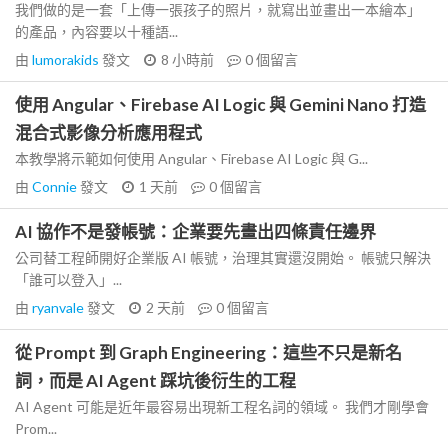
我們做的是一套「上傳一張孩子的照片，就寫出並畫出一本繪本」
的產品，內容要以十種語...
由
lumorakids
發文
8 小時前
0
個留言
使用 Angular、Firebase AI Logic 與 Gemini Nano 打造
混合式影像分析應用程式
本教學將示範如何使用 Angular、Firebase AI Logic 與 G...
由
Connie
發文
1 天前
0
個留言
AI 協作不是發帳號：企業要先畫出四條責任邊界
公司替工程師開好企業版 AI 帳號，治理其實還沒開始。 帳號只解決
「誰可以登入」...
由
ryanvale
發文
2 天前
0
個留言
從 Prompt 到 Graph Engineering：這些不只是新名
詞，而是 AI Agent 踩坑後衍生的工程
AI Agent 可能是近年最容易出現新工程名詞的領域。 我們才剛學會
Prom...