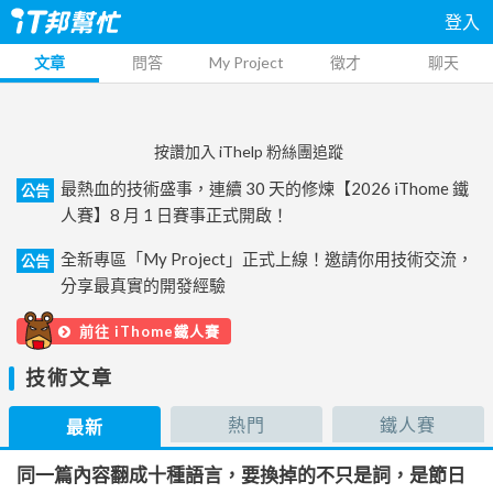
登入
文章
問答
My Project
徵才
聊天
按讚加入 iThelp 粉絲團追蹤
最熱血的技術盛事，連續 30 天的修煉【2026 iThome 鐵
公告
人賽】8 月 1 日賽事正式開啟！
全新專區「My Project」正式上線！邀請你用技術交流，
公告
分享最真實的開發經驗
前往 iThome鐵人賽
技術文章
熱門
鐵人賽
最新
同一篇內容翻成十種語言，要換掉的不只是詞，是節日