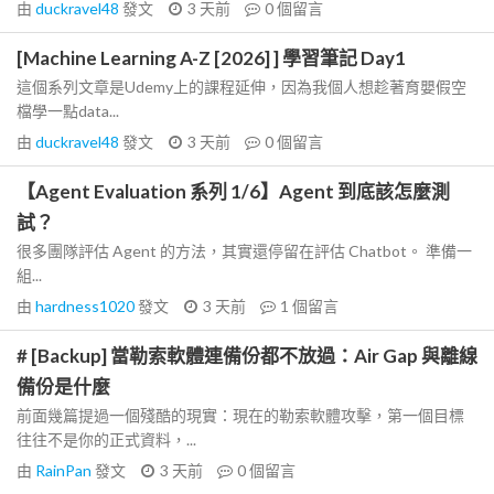
由
duckravel48
發文
3 天前
0
個留言
[Machine Learning A-Z [2026] ] 學習筆記 Day1
這個系列文章是Udemy上的課程延伸，因為我個人想趁著育嬰假空
檔學一點data...
由
duckravel48
發文
3 天前
0
個留言
【Agent Evaluation 系列 1/6】Agent 到底該怎麼測
試？
很多團隊評估 Agent 的方法，其實還停留在評估 Chatbot。 準備一
組...
由
hardness1020
發文
3 天前
1
個留言
# [Backup] 當勒索軟體連備份都不放過：Air Gap 與離線
備份是什麼
前面幾篇提過一個殘酷的現實：現在的勒索軟體攻擊，第一個目標
往往不是你的正式資料，...
由
RainPan
發文
3 天前
0
個留言