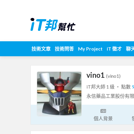
技術文章
技術問答
My Project
iT 徵才
聊
vino1
(vino1)
iT邦大師 1 級 ‧ 點數
永信藥品工業股份有
個人背景