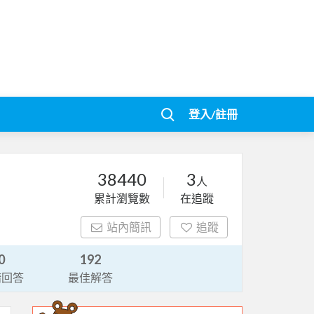
登入/註冊
38440
3
人
累計瀏覽數
在追蹤
站內簡訊
追蹤
0
192
請回答
最佳解答