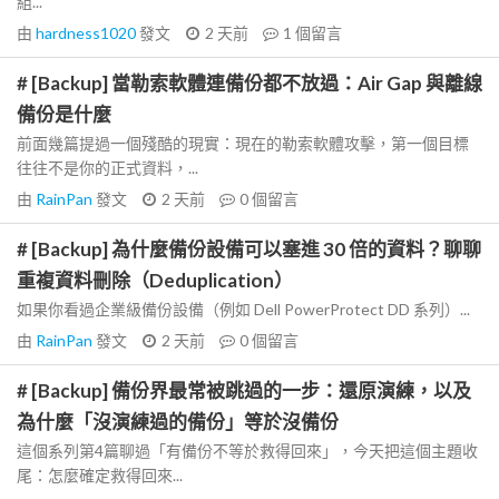
組...
由
hardness1020
發文
2 天前
1
個留言
# [Backup] 當勒索軟體連備份都不放過：Air Gap 與離線
備份是什麼
前面幾篇提過一個殘酷的現實：現在的勒索軟體攻擊，第一個目標
往往不是你的正式資料，...
由
RainPan
發文
2 天前
0
個留言
# [Backup] 為什麼備份設備可以塞進 30 倍的資料？聊聊
重複資料刪除（Deduplication）
如果你看過企業級備份設備（例如 Dell PowerProtect DD 系列）...
由
RainPan
發文
2 天前
0
個留言
# [Backup] 備份界最常被跳過的一步：還原演練，以及
為什麼「沒演練過的備份」等於沒備份
這個系列第4篇聊過「有備份不等於救得回來」，今天把這個主題收
尾：怎麼確定救得回來...