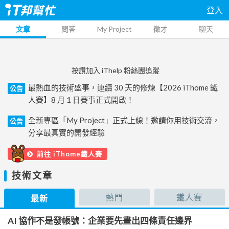
登入
文章
問答
My Project
徵才
聊天
按讚加入 iThelp 粉絲團追蹤
最熱血的技術盛事，連續 30 天的修煉【2026 iThome 鐵
公告
人賽】8 月 1 日賽事正式開啟！
全新專區「My Project」正式上線！邀請你用技術交流，
公告
分享最真實的開發經驗
前往 iThome鐵人賽
技術文章
熱門
鐵人賽
最新
AI 協作不是發帳號：企業要先畫出四條責任邊界