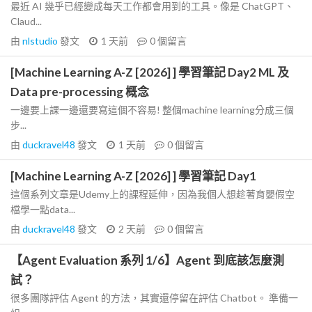
最近 AI 幾乎已經變成每天工作都會用到的工具。像是 ChatGPT、
Claud...
由
nlstudio
發文
1 天前
0
個留言
[Machine Learning A-Z [2026] ] 學習筆記 Day2 ML 及
Data pre-processing 概念
一邊要上課一邊還要寫這個不容易! 整個machine learning分成三個
步...
由
duckravel48
發文
1 天前
0
個留言
[Machine Learning A-Z [2026] ] 學習筆記 Day1
這個系列文章是Udemy上的課程延伸，因為我個人想趁著育嬰假空
檔學一點data...
由
duckravel48
發文
2 天前
0
個留言
【Agent Evaluation 系列 1/6】Agent 到底該怎麼測
試？
很多團隊評估 Agent 的方法，其實還停留在評估 Chatbot。 準備一