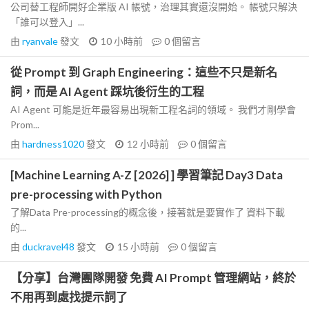
公司替工程師開好企業版 AI 帳號，治理其實還沒開始。 帳號只解決
「誰可以登入」...
由
ryanvale
發文
10 小時前
0
個留言
從 Prompt 到 Graph Engineering：這些不只是新名
詞，而是 AI Agent 踩坑後衍生的工程
AI Agent 可能是近年最容易出現新工程名詞的領域。 我們才剛學會
Prom...
由
hardness1020
發文
12 小時前
0
個留言
[Machine Learning A-Z [2026] ] 學習筆記 Day3 Data
pre-processing with Python
了解Data Pre-processing的概念後，接著就是要實作了 資料下載
的...
由
duckravel48
發文
15 小時前
0
個留言
【分享】台灣團隊開發 免費 AI Prompt 管理網站，終於
不用再到處找提示詞了