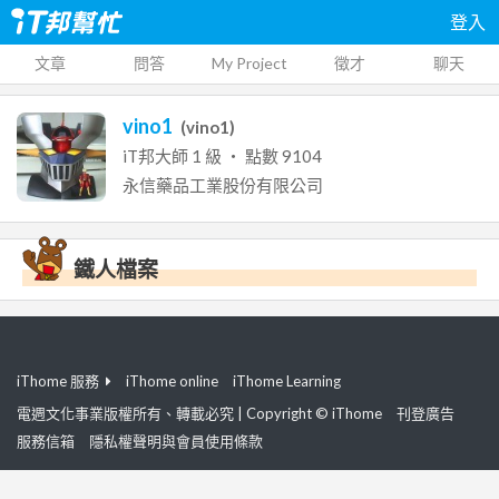
登入
文章
問答
My Project
徵才
聊天
vino1
(
vino1
)
iT邦大師
1
級 ‧ 點數
9104
永信藥品工業股份有限公司
鐵人檔案
iThome 服務
iThome online
iThome Learning
電週文化事業版權所有、轉載必究 | Copyright © iThome
刊登廣告
服務信箱
隱私權聲明與會員使用條款