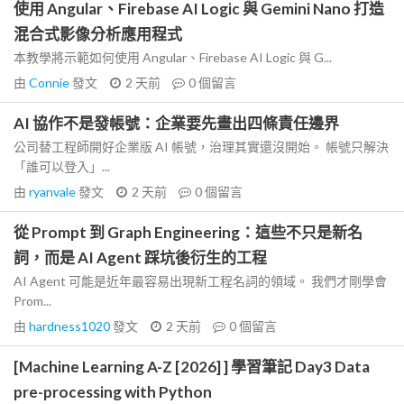
使用 Angular、Firebase AI Logic 與 Gemini Nano 打造
混合式影像分析應用程式
本教學將示範如何使用 Angular、Firebase AI Logic 與 G...
由
Connie
發文
2 天前
0
個留言
AI 協作不是發帳號：企業要先畫出四條責任邊界
公司替工程師開好企業版 AI 帳號，治理其實還沒開始。 帳號只解決
「誰可以登入」...
由
ryanvale
發文
2 天前
0
個留言
從 Prompt 到 Graph Engineering：這些不只是新名
詞，而是 AI Agent 踩坑後衍生的工程
AI Agent 可能是近年最容易出現新工程名詞的領域。 我們才剛學會
Prom...
由
hardness1020
發文
2 天前
0
個留言
[Machine Learning A-Z [2026] ] 學習筆記 Day3 Data
pre-processing with Python