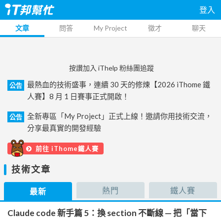
登入
文章
問答
My Project
徵才
聊天
按讚加入 iThelp 粉絲團追蹤
最熱血的技術盛事，連續 30 天的修煉【2026 iThome 鐵
公告
人賽】8 月 1 日賽事正式開啟！
全新專區「My Project」正式上線！邀請你用技術交流，
公告
分享最真實的開發經驗
前往 iThome鐵人賽
技術文章
熱門
鐵人賽
最新
Claude code 新手篇 5：換 section 不斷線 — 把「當下