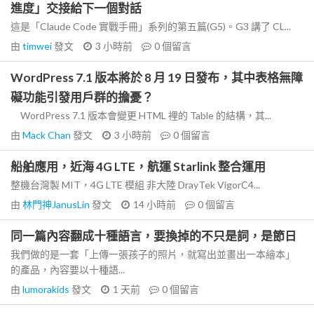
進度」交接給下一個對話
這是「Claude Code 實戰手冊」系列的第五篇(G5)。G3 講了 CL...
由
timwei
發文
3 小時前
0
個留言
WordPress 7.1 版本將於 8 月 19 日發布，其中表格無障
礙功能引發用戶群的擔憂？
WordPress 7.1 版本會變更 HTML 裡的 Table 的結構，其...
由
Mack Chan
發文
3 小時前
0
個留言
船舶應用，近海 4G LTE，航運 Starlink 整合運用
整機台灣製 MIT，4G LTE 模組 非大陸 DrayTek VigorC4...
由
林門神JanusLin
發文
14 小時前
0
個留言
同一篇內容翻成十種語言，要換掉的不只是詞，是節日
我們做的是一套「上傳一張孩子的照片，就寫出並畫出一本繪本」
的產品，內容要以十種語...
由
lumorakids
發文
1 天前
0
個留言