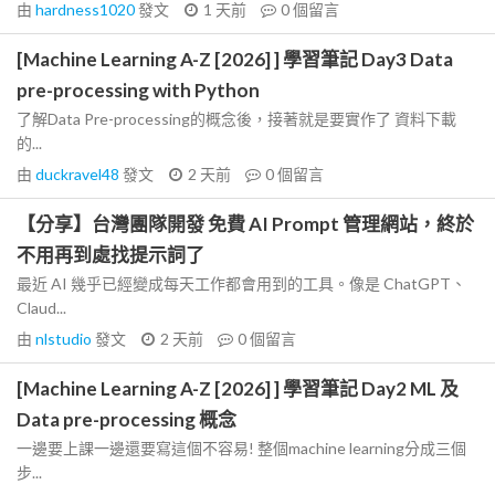
由
hardness1020
發文
1 天前
0
個留言
[Machine Learning A-Z [2026] ] 學習筆記 Day3 Data
pre-processing with Python
了解Data Pre-processing的概念後，接著就是要實作了 資料下載
的...
由
duckravel48
發文
2 天前
0
個留言
【分享】台灣團隊開發 免費 AI Prompt 管理網站，終於
不用再到處找提示詞了
最近 AI 幾乎已經變成每天工作都會用到的工具。像是 ChatGPT、
Claud...
由
nlstudio
發文
2 天前
0
個留言
[Machine Learning A-Z [2026] ] 學習筆記 Day2 ML 及
Data pre-processing 概念
一邊要上課一邊還要寫這個不容易! 整個machine learning分成三個
步...