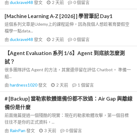
由
duckravel48
發文
2 天前
0
個留言
[Machine Learning A-Z [2026] ] 學習筆記 Day1
這個系列文章是Udemy上的課程延伸，因為我個人想趁著育嬰假空
檔學一點data...
由
duckravel48
發文
2 天前
0
個留言
【Agent Evaluation 系列 1/6】Agent 到底該怎麼測
試？
很多團隊評估 Agent 的方法，其實還停留在評估 Chatbot。 準備一
組...
由
hardness1020
發文
2 天前
1
個留言
# [Backup] 當勒索軟體連備份都不放過：Air Gap 與離線
備份是什麼
前面幾篇提過一個殘酷的現實：現在的勒索軟體攻擊，第一個目標
往往不是你的正式資料，...
由
RainPan
發文
3 天前
0
個留言