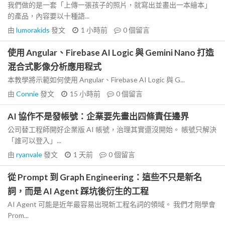
我們做的是一套「上傳一張孩子的照片，就寫出並畫出一本繪本」
的產品，內容要以十種語...
由
lumorakids
發文
1 小時前
0
個留言
使用 Angular、Firebase AI Logic 與 Gemini Nano 打造
混合式影像分析應用程式
本教學將示範如何使用 Angular、Firebase AI Logic 與 G...
由
Connie
發文
15 小時前
0
個留言
AI 協作不是發帳號：企業要先畫出四條責任邊界
公司替工程師開好企業版 AI 帳號，治理其實還沒開始。 帳號只解決
「誰可以登入」...
由
ryanvale
發文
1 天前
0
個留言
從 Prompt 到 Graph Engineering：這些不只是新名
詞，而是 AI Agent 踩坑後衍生的工程
AI Agent 可能是近年最容易出現新工程名詞的領域。 我們才剛學會
Prom...