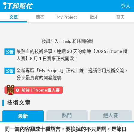
登入
文章
問答
My Project
徵才
聊天
按讚加入 iThelp 粉絲團追蹤
最熱血的技術盛事，連續 30 天的修煉【2026 iThome 鐵
公告
人賽】8 月 1 日賽事正式開啟！
全新專區「My Project」正式上線！邀請你用技術交流，
公告
分享最真實的開發經驗
前往 iThome鐵人賽
技術文章
熱門
鐵人賽
最新
同一篇內容翻成十種語言，要換掉的不只是詞，是節日