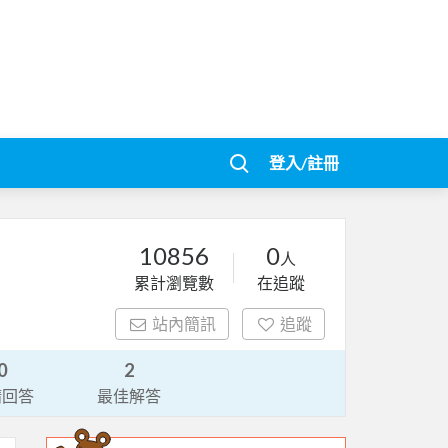
登入/註冊
10856
0
人
累計瀏覽數
在追蹤
站內簡訊
追蹤
0
2
請回答
最佳解答