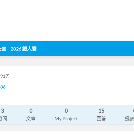
天室
2026 鐵人賽
4917)
386
3
0
0
15
發問
文章
My Project
回答
邀