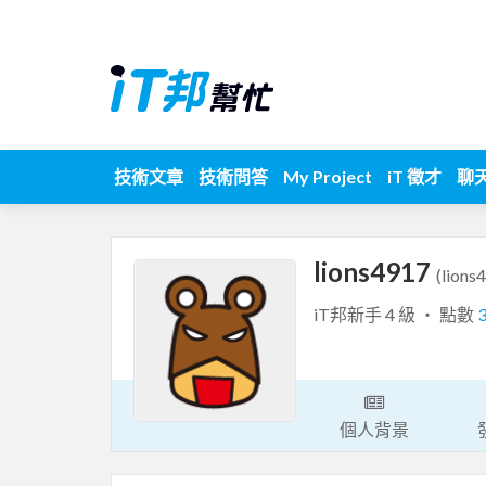
技術文章
技術問答
My Project
iT 徵才
聊
lions4917
(lions
iT邦新手 4 級 ‧ 點數
個人背景