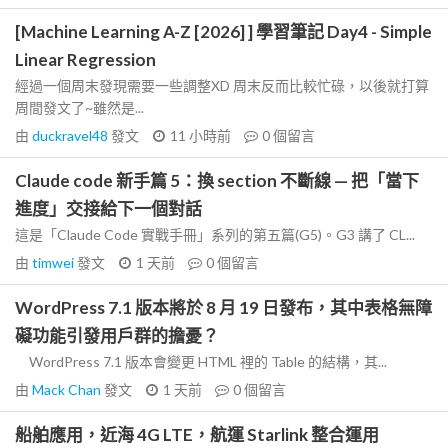
[Machine Learning A-Z [2026] ] 學習筆記 Day4 - Simple
Linear Regression
經過一個周末發現需要一些調整XD 周末反而比較忙碌，以後就打算
周間發文了~雖然是...
由
duckravel48
發文
11 小時前
0
個留言
Claude code 新手篇 5：換 section 不斷線 — 把「當下
進度」交接給下一個對話
這是「Claude Code 實戰手冊」系列的第五篇(G5)。G3 講了 CL...
由
timwei
發文
1 天前
0
個留言
WordPress 7.1 版本將於 8 月 19 日發布，其中表格無障
礙功能引發用戶群的擔憂？
WordPress 7.1 版本會變更 HTML 裡的 Table 的結構，其...
由
Mack Chan
發文
1 天前
0
個留言
船舶應用，近海 4G LTE，航運 Starlink 整合運用