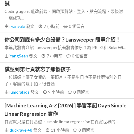
試
Coding agent 能改前端、開啟預覽站、登入、點完流程，最後附上
一張成功...
由
ryanvale
發文
7 小時前
0
個留言
你公司到底有多少台設備？Lansweeper 簡單介紹！
本篇我將會介紹 Lansweeper接著將會依序介紹 PRTG和 SolarWi...
由
YangSean
發文
7 小時前
0
個留言
模型到第七頁就忘了那個孩子
一位媽媽上傳了女兒的一張照片。不是生日也不是什麼特別的日
子，客廳的隨手拍，很普通...
由
lumorakids
發文
9 小時前
0
個留言
[Machine Learning A-Z [2026] ] 學習筆記 Day5 Simple
Linear Regression 實作
其實就只是在打基礎、simple linear regression在真實世界的...
由
duckravel48
發文
11 小時前
0
個留言