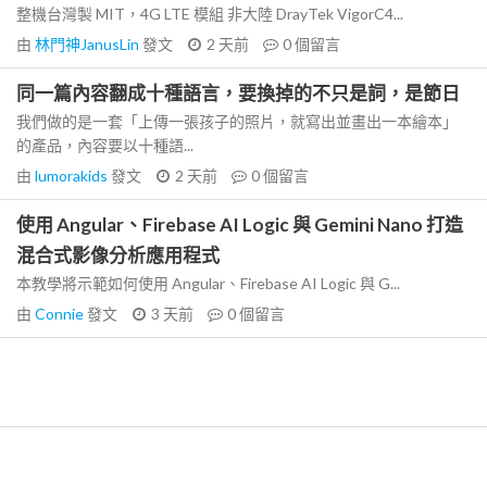
整機台灣製 MIT，4G LTE 模組 非大陸 DrayTek VigorC4...
由
林門神JanusLin
發文
2 天前
0
個留言
同一篇內容翻成十種語言，要換掉的不只是詞，是節日
我們做的是一套「上傳一張孩子的照片，就寫出並畫出一本繪本」
的產品，內容要以十種語...
由
lumorakids
發文
2 天前
0
個留言
使用 Angular、Firebase AI Logic 與 Gemini Nano 打造
混合式影像分析應用程式
本教學將示範如何使用 Angular、Firebase AI Logic 與 G...
由
Connie
發文
3 天前
0
個留言