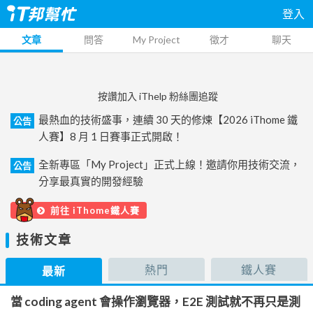
登入
文章
問答
My Project
徵才
聊天
按讚加入 iThelp 粉絲團追蹤
最熱血的技術盛事，連續 30 天的修煉【2026 iThome 鐵
公告
人賽】8 月 1 日賽事正式開啟！
全新專區「My Project」正式上線！邀請你用技術交流，
公告
分享最真實的開發經驗
前往 iThome鐵人賽
技術文章
熱門
鐵人賽
最新
當 coding agent 會操作瀏覽器，E2E 測試就不再只是測