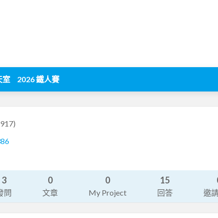
天室
2026 鐵人賽
4917)
386
3
0
0
15
發問
文章
My Project
回答
邀