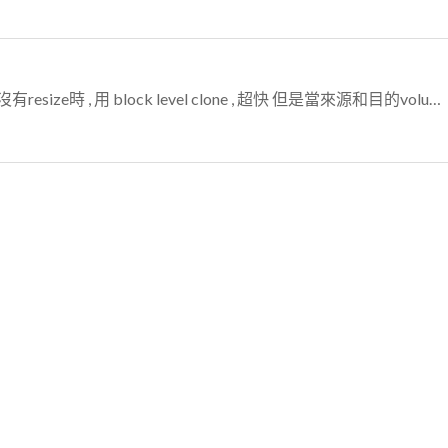
嗯嗯....找到問題了 原來當來源和目的volume都沒有resize時 , 用 block level clone , 超快 但是當來源和目的volume...