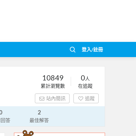
登入/註冊
10849
0
人
累計瀏覽數
在追蹤
站內簡訊
追蹤
0
2
請回答
最佳解答