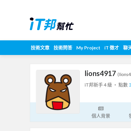
技術文章
技術問答
My Project
iT 徵才
聊
lions4917
(lions
iT邦新手 4 級 ‧ 點數
個人背景