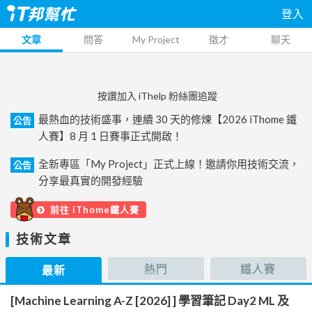
登入
文章
問答
My Project
徵才
聊天
按讚加入 iThelp 粉絲團追蹤
最熱血的技術盛事，連續 30 天的修煉【2026 iThome 鐵
公告
人賽】8 月 1 日賽事正式開啟！
全新專區「My Project」正式上線！邀請你用技術交流，
公告
分享最真實的開發經驗
前往 iThome鐵人賽
技術文章
熱門
鐵人賽
最新
[Machine Learning A-Z [2026] ] 學習筆記 Day2 ML 及