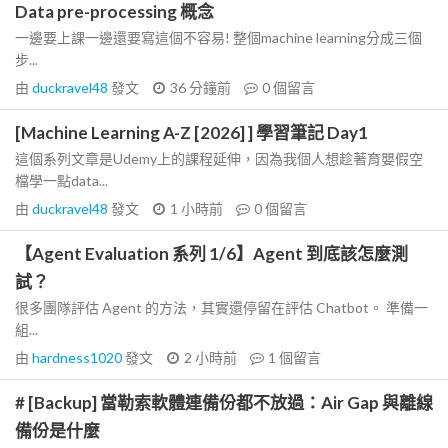
Data pre-processing 概念
一邊要上課一邊還要寫這個不容易! 整個machine learning分成三個
步...
由
duckravel48
發文
36 分鐘前
0
個留言
[Machine Learning A-Z [2026] ] 學習筆記 Day1
這個系列文章是Udemy上的課程延伸，因為我個人想趁著育嬰假空
檔學一點data...
由
duckravel48
發文
1 小時前
0
個留言
【Agent Evaluation 系列 1/6】Agent 到底該怎麼測
試？
很多團隊評估 Agent 的方法，其實還停留在評估 Chatbot。 準備一
組...
由
hardness1020
發文
2 小時前
1
個留言
# [Backup] 當勒索軟體連備份都不放過：Air Gap 與離線
備份是什麼