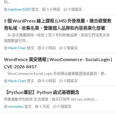
的...
由
logohow1020
發文
5 小時前
0
個留言
5 個 WordPress 線上課程 (LMS) 外掛推薦，適合經營教
育私域、收集名單、營運個人品牌和內容商業化部署
📝 這次推薦排除一些近 1 至 2 年的新進品牌，因為它們沒有太多
相關數據可供...
由
Mack Chan
發文
8 小時前
0
個留言
Wordfence 資安通報 | WooCommerce - Social Login |
CVE-2026-8457
WooCommerce Social Login 外掛爆出嚴重驗證繞過漏洞，使...
由
Mack Chan
發文
8 小時前
0
個留言
【Python筆記】Python 函式基礎觀念
把重複動作包起來 生活情境：每天打招呼 def say_hello():...
由
reneezhu
發文
1 天前
0
個留言