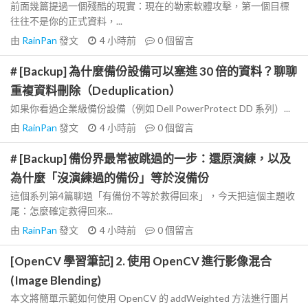
前面幾篇提過一個殘酷的現實：現在的勒索軟體攻擊，第一個目標
往往不是你的正式資料，...
由
RainPan
發文
4 小時前
0
個留言
# [Backup] 為什麼備份設備可以塞進 30 倍的資料？聊聊
重複資料刪除（Deduplication）
如果你看過企業級備份設備（例如 Dell PowerProtect DD 系列）...
由
RainPan
發文
4 小時前
0
個留言
# [Backup] 備份界最常被跳過的一步：還原演練，以及
為什麼「沒演練過的備份」等於沒備份
這個系列第4篇聊過「有備份不等於救得回來」，今天把這個主題收
尾：怎麼確定救得回來...
由
RainPan
發文
4 小時前
0
個留言
[OpenCV 學習筆記] 2. 使用 OpenCV 進行影像混合
(Image Blending)
本文將簡單示範如何使用 OpenCV 的 addWeighted 方法進行圖片