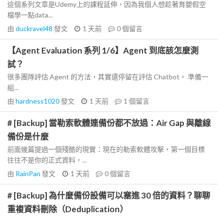
這個系列文章是Udemy上的課程延伸，因為我個人想趁著育嬰假空
檔學一點data...
由
duckravel48
發文
1 天前
0
個留言
【Agent Evaluation 系列 1/6】Agent 到底該怎麼測
試？
很多團隊評估 Agent 的方法，其實還停留在評估 Chatbot。 準備一
組...
由
hardness1020
發文
1 天前
1
個留言
# [Backup] 當勒索軟體連備份都不放過：Air Gap 與離線
備份是什麼
前面幾篇提過一個殘酷的現實：現在的勒索軟體攻擊，第一個目標
往往不是你的正式資料，...
由
RainPan
發文
1 天前
0
個留言
# [Backup] 為什麼備份設備可以塞進 30 倍的資料？聊聊
重複資料刪除（Deduplication）