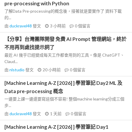
pre-processing with Python
了解Data Pre-processing的概念後，接著就是要實作了 資料下載
的...
由
duckravel48
發文
3 小時前
0
個留言
【分享】台灣團隊開發 免費 AI Prompt 管理網站，終於
不用再到處找提示詞了
最近 AI 幾乎已經變成每天工作都會用到的工具。像是 ChatGPT、
Claud...
由
nlstudio
發文
20 小時前
0
個留言
[Machine Learning A-Z [2026] ] 學習筆記 Day2 ML 及
Data pre-processing 概念
一邊要上課一邊還要寫這個不容易! 整個machine learning分成三個
步...
由
duckravel48
發文
1 天前
0
個留言
[Machine Learning A-Z [2026] ] 學習筆記 Day1