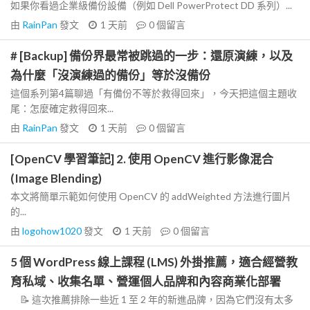
如果你看過企業級備份設備（例如 Dell PowerProtect DD 系列）...
由
RainPan
發文
1 天前
0
個留言
# [Backup] 備份界最常被跳過的一步：還原演練，以及
為什麼「沒演練過的備份」等於沒備份
這個系列第4篇聊過「有備份不等於救得回來」，今天把這個主題收
尾：怎麼確定救得回來...
由
RainPan
發文
1 天前
0
個留言
[OpenCV 學習筆記] 2. 使用 OpenCV 進行影像混合
(Image Blending)
本文將簡單示範如何使用 OpenCV 的 addWeighted 方法進行圖片
的...
由
logohow1020
發文
1 天前
0
個留言
5 個 WordPress 線上課程 (LMS) 外掛推薦，適合經營教
育私域、收集名單、營運個人品牌和內容商業化部署
📝 這次推薦排除一些近 1 至 2 年的新進品牌，因為它們沒有太多