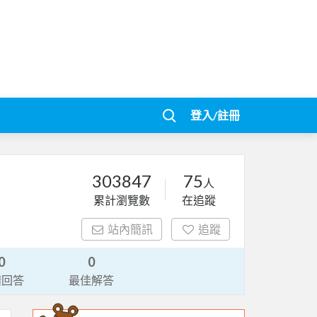
登入/註冊
303847
75
人
累計瀏覽數
在追蹤
站內簡訊
追蹤
0
0
請回答
最佳解答