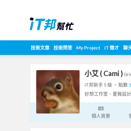
技術文章
技術問答
My Project
iT 徵才
聊
小艾 ( Cami )
(ir
iT邦新手 5 級 ‧ 點數
好想工作室、夏舞設
個人背景