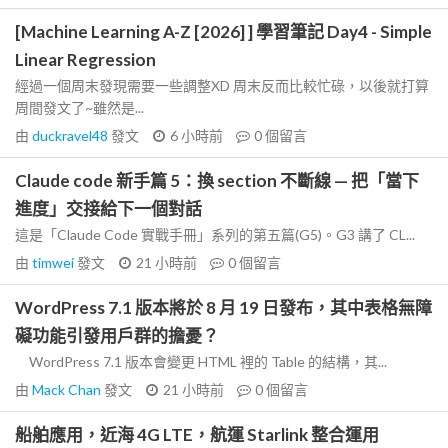
[Machine Learning A-Z [2026] ] 學習筆記 Day4 - Simple
Linear Regression
經過一個周末發現需要一些調整XD 周末反而比較忙碌，以後就打算
周間發文了~雖然是...
由
duckravel48
發文
6 小時前
0
個留言
Claude code 新手篇 5：換 section 不斷線 — 把「當下
進度」交接給下一個對話
這是「Claude Code 實戰手冊」系列的第五篇(G5)。G3 講了 CL...
由
timwei
發文
21 小時前
0
個留言
WordPress 7.1 版本將於 8 月 19 日發布，其中表格無障
礙功能引發用戶群的擔憂？
WordPress 7.1 版本會變更 HTML 裡的 Table 的結構，其...
由
Mack Chan
發文
21 小時前
0
個留言
船舶應用，近海 4G LTE，航運 Starlink 整合運用