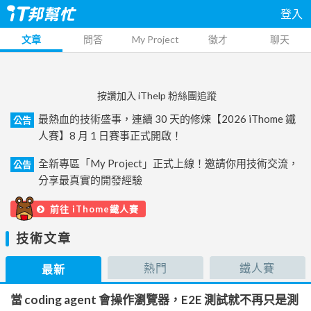
登入
文章
問答
My Project
徵才
聊天
按讚加入 iThelp 粉絲團追蹤
最熱血的技術盛事，連續 30 天的修煉【2026 iThome 鐵
公告
人賽】8 月 1 日賽事正式開啟！
全新專區「My Project」正式上線！邀請你用技術交流，
公告
分享最真實的開發經驗
前往 iThome鐵人賽
技術文章
熱門
鐵人賽
最新
當 coding agent 會操作瀏覽器，E2E 測試就不再只是測