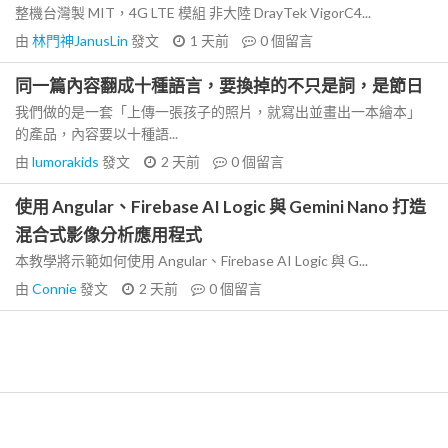
整機台灣製 MIT，4G LTE 模組 非大陸 DrayTek VigorC4...
由
林門神JanusLin
發文
1 天前
0
個留言
同一篇內容翻成十種語言，要換掉的不只是詞，是節日
我們做的是一套「上傳一張孩子的照片，就寫出並畫出一本繪本」
的產品，內容要以十種語...
由
lumorakids
發文
2 天前
0
個留言
使用 Angular、Firebase AI Logic 與 Gemini Nano 打造
混合式影像分析應用程式
本教學將示範如何使用 Angular、Firebase AI Logic 與 G...
由
Connie
發文
2 天前
0
個留言