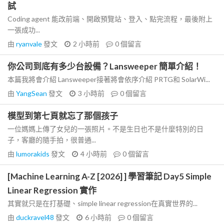
試
Coding agent 能改前端、開啟預覽站、登入、點完流程，最後附上
一張成功...
由
ryanvale
發文
2 小時前
0
個留言
你公司到底有多少台設備？Lansweeper 簡單介紹！
本篇我將會介紹 Lansweeper接著將會依序介紹 PRTG和 SolarWi...
由
YangSean
發文
3 小時前
0
個留言
模型到第七頁就忘了那個孩子
一位媽媽上傳了女兒的一張照片。不是生日也不是什麼特別的日
子，客廳的隨手拍，很普通...
由
lumorakids
發文
4 小時前
0
個留言
[Machine Learning A-Z [2026] ] 學習筆記 Day5 Simple
Linear Regression 實作
其實就只是在打基礎、simple linear regression在真實世界的...
由
duckravel48
發文
6 小時前
0
個留言