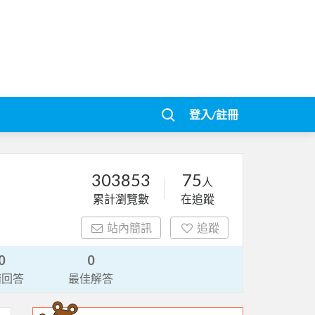
登入/註冊
303853
75
人
累計瀏覽數
在追蹤
站內簡訊
追蹤
0
0
請回答
最佳解答