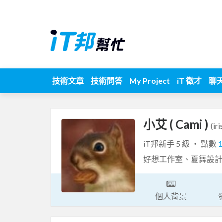
技術文章
技術問答
My Project
iT 徵才
聊
小艾 ( Cami )
(ir
iT邦新手 5 級 ‧ 點數
好想工作室、夏舞設
個人背景