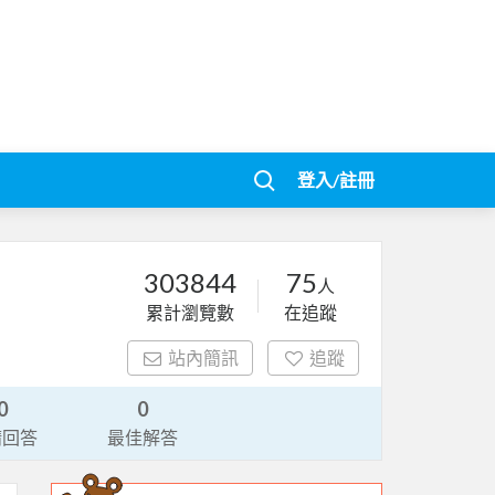
登入/註冊
303844
75
人
累計瀏覽數
在追蹤
站內簡訊
追蹤
0
0
請回答
最佳解答