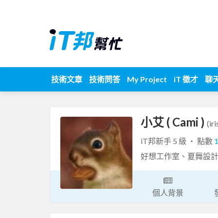
技術文章
技術問答
My Project
iT 徵才
聊
小艾 ( Cami )
(ir
iT邦新手 5 級 ‧ 點數
好想工作室、夏舞設
個人背景