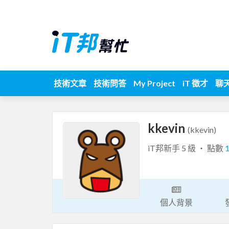
技術文章
技術問答
My Project
iT 徵才
聊
kkevin
(kkevin)
iT邦新手 5 級 ‧ 點數
個人背景