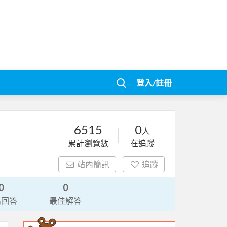
登入/註冊
6515
0
人
累計瀏覽數
在追蹤
站內簡訊
追蹤
0
0
請回答
最佳解答