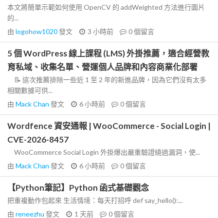
本文將簡單示範如何使用 OpenCV 的 addWeighted 方法進行圖片
的...
由
logohow1020
發文
3 小時前
0
個留言
5 個 WordPress 線上課程 (LMS) 外掛推薦，適合經營教
育私域、收集名單、營運個人品牌和內容商業化部署
📝 這次推薦排除一些近 1 至 2 年的新進品牌，因為它們沒有太多
相關數據可供...
由
Mack Chan
發文
6 小時前
0
個留言
Wordfence 資安通報 | WooCommerce - Social Login |
CVE-2026-8457
WooCommerce Social Login 外掛爆出嚴重驗證繞過漏洞，使...
由
Mack Chan
發文
6 小時前
0
個留言
【Python筆記】Python 函式基礎觀念
把重複動作包起來 生活情境：每天打招呼 def say_hello():...
由
reneezhu
發文
1 天前
0
個留言