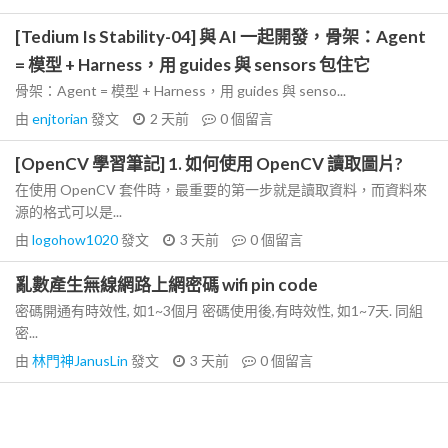
[Tedium Is Stability-04] 與 AI 一起開發，骨架：Agent
= 模型 + Harness，用 guides 與 sensors 包住它
骨架：Agent = 模型 + Harness，用 guides 與 senso...
由
enjtorian
發文
2 天前
0
個留言
[OpenCV 學習筆記] 1. 如何使用 OpenCV 讀取圖片?
在使用 OpenCV 套件時，最重要的第一步就是讀取資料，而資料來
源的格式可以是...
由
logohow1020
發文
3 天前
0
個留言
亂數產生無線網路上網密碼 wifi pin code
密碼開通有時效性, 如1~3個月 密碼使用後,有時效性, 如1~7天. 同組
密...
由
林門神JanusLin
發文
3 天前
0
個留言