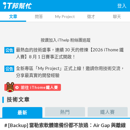
登入
文章
問答
My Project
徵才
聊天
按讚加入 iThelp 粉絲團追蹤
最熱血的技術盛事，連續 30 天的修煉【2026 iThome 鐵
公告
人賽】8 月 1 日賽事正式開啟！
全新專區「My Project」正式上線！邀請你用技術交流，
公告
分享最真實的開發經驗
前往 iThome鐵人賽
技術文章
熱門
鐵人賽
最新
# [Backup] 當勒索軟體連備份都不放過：Air Gap 與離線