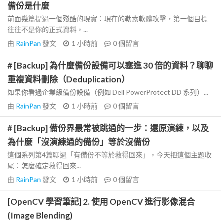
備份是什麼
前面幾篇提過一個殘酷的現實：現在的勒索軟體攻擊，第一個目標
往往不是你的正式資料，...
由
RainPan
發文
1 小時前
0
個留言
# [Backup] 為什麼備份設備可以塞進 30 倍的資料？聊聊
重複資料刪除（Deduplication）
如果你看過企業級備份設備（例如 Dell PowerProtect DD 系列）...
由
RainPan
發文
1 小時前
0
個留言
# [Backup] 備份界最常被跳過的一步：還原演練，以及
為什麼「沒演練過的備份」等於沒備份
這個系列第4篇聊過「有備份不等於救得回來」，今天把這個主題收
尾：怎麼確定救得回來...
由
RainPan
發文
1 小時前
0
個留言
[OpenCV 學習筆記] 2. 使用 OpenCV 進行影像混合
(Image Blending)