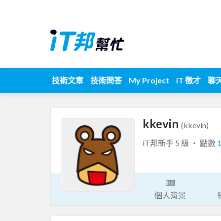
技術文章
技術問答
My Project
iT 徵才
聊
kkevin
(kkevin)
iT邦新手 5 級 ‧ 點數
個人背景