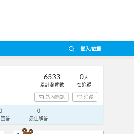
登入/註冊
6533
0
人
累計瀏覽數
在追蹤
站內簡訊
追蹤
0
0
請回答
最佳解答