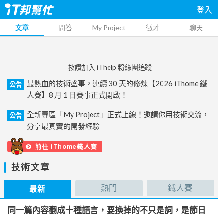
登入
文章
問答
My Project
徵才
聊天
按讚加入 iThelp 粉絲團追蹤
最熱血的技術盛事，連續 30 天的修煉【2026 iThome 鐵
公告
人賽】8 月 1 日賽事正式開啟！
全新專區「My Project」正式上線！邀請你用技術交流，
公告
分享最真實的開發經驗
前往 iThome鐵人賽
技術文章
熱門
鐵人賽
最新
同一篇內容翻成十種語言，要換掉的不只是詞，是節日