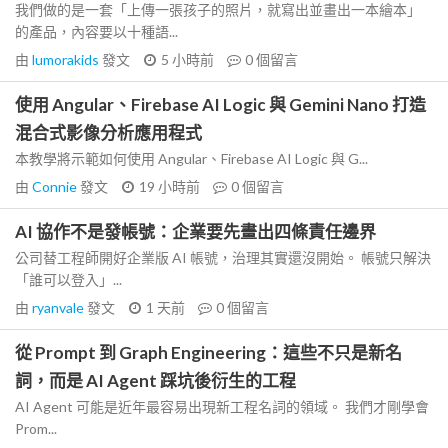
我們做的是一套「上傳一張孩子的照片，就寫出並畫出一本繪本」
的產品，內容要以十種語...
由
lumorakids
發文
5 小時前
0
個留言
使用 Angular、Firebase AI Logic 與 Gemini Nano 打造
混合式影像分析應用程式
本教學將示範如何使用 Angular、Firebase AI Logic 與 G...
由
Connie
發文
19 小時前
0
個留言
AI 協作不是發帳號：企業要先畫出四條責任邊界
公司替工程師開好企業版 AI 帳號，治理其實還沒開始。 帳號只解決
「誰可以登入」...
由
ryanvale
發文
1 天前
0
個留言
從 Prompt 到 Graph Engineering：這些不只是新名
詞，而是 AI Agent 踩坑後衍生的工程
AI Agent 可能是近年最容易出現新工程名詞的領域。 我們才剛學會
Prom...