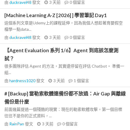
由
duckravel48
發文
3 天前
0
個留言
[Machine Learning A-Z [2026] ] 學習筆記 Day1
這個系列文章是Udemy上的課程延伸，因為我個人想趁著育嬰假空
檔學一點data...
由
duckravel48
發文
3 天前
0
個留言
【Agent Evaluation 系列 1/6】Agent 到底該怎麼測
試？
很多團隊評估 Agent 的方法，其實還停留在評估 Chatbot。 準備一
組...
由
hardness1020
發文
3 天前
1
個留言
# [Backup] 當勒索軟體連備份都不放過：Air Gap 與離線
備份是什麼
前面幾篇提過一個殘酷的現實：現在的勒索軟體攻擊，第一個目標
往往不是你的正式資料，...
由
RainPan
發文
3 天前
0
個留言