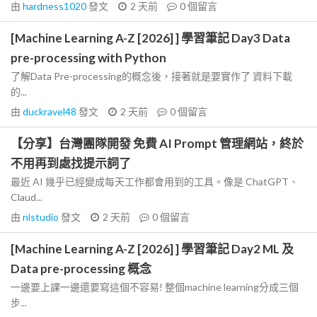
由
hardness1020
發文
2 天前
0
個留言
[Machine Learning A-Z [2026] ] 學習筆記 Day3 Data
pre-processing with Python
了解Data Pre-processing的概念後，接著就是要實作了 資料下載
的...
由
duckravel48
發文
2 天前
0
個留言
【分享】台灣團隊開發 免費 AI Prompt 管理網站，終於
不用再到處找提示詞了
最近 AI 幾乎已經變成每天工作都會用到的工具。像是 ChatGPT、
Claud...
由
nlstudio
發文
2 天前
0
個留言
[Machine Learning A-Z [2026] ] 學習筆記 Day2 ML 及
Data pre-processing 概念
一邊要上課一邊還要寫這個不容易! 整個machine learning分成三個
步...